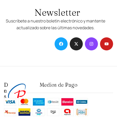
Newsletter
Suscríbete a nuestro boletín electrónico y mantente
actualizado sobre las últimas novedades.
D
I
Medios de Pago
e
n
s
s
t
t
a
i
c
t