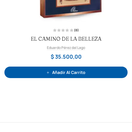
(0)
V
EL CAMINO DE LA BELLEZA
a
l
o
Eduardo Pérez dal Lago
r
a
d
$
35.500,00
o
c
o
n
0
Añadir Al Carrito
d
e
5