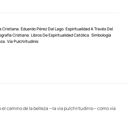
a Cristiana
,
Eduardo Pérez Dal Lago
,
Espiritualidad A Través Del
ografía Cristiana
,
Libros De Espiritualidad Católica
,
Simbología
eza
,
Vía Pulchritudinis
o el camino de la belleza —la via pulchritudinis— como vía