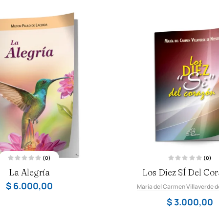
(0)
(0)
V
V
La Alegría
Los Diez SÍ Del Co
a
a
l
l
o
o
$
6.000,00
María del Carmen Villaverde d
r
r
a
a
d
d
$
3.000,00
o
o
c
c
o
o