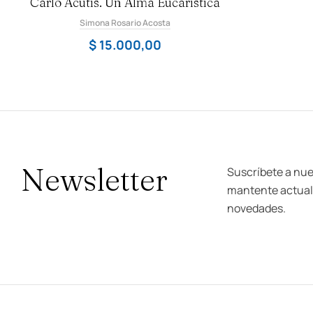
Carlo Acutis. Un Alma Eucarística
a
l
o
Simona Rosario Acosta
r
a
d
$
15.000,00
o
c
o
n
0
d
e
5
Newsletter
Suscríbete a nue
mantente actuali
novedades.