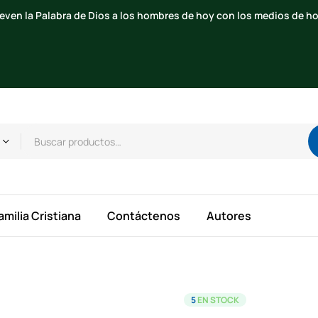
Beato S. Alberione
amilia Cristiana
Contáctenos
Autores
5
EN STOCK