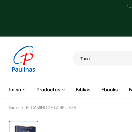
labra de Dios a los hombres de hoy con los medios de hoy."
Todo
Inicio
Productos
Biblias
Ebooks
F
Inicio
EL CAMINO DE LA BELLEZA