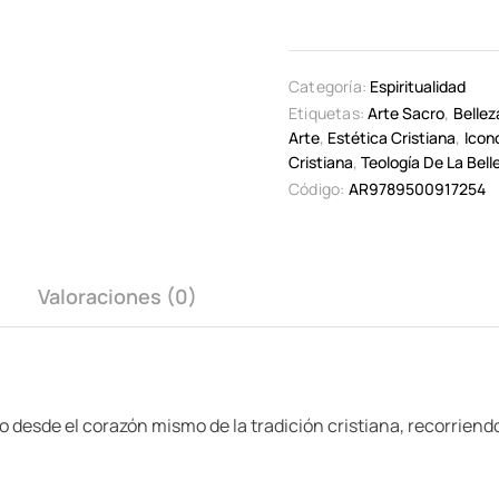
Categoría:
Espiritualidad
Etiquetas:
Arte Sacro
,
Bellez
Arte
,
Estética Cristiana
,
Icon
Cristiana
,
Teología De La Bell
Código:
AR9789500917254
Valoraciones (0)
to desde el corazón mismo de la tradición cristiana, recorriend