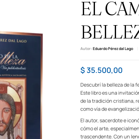
EL CA
BELLE
Autor:
Eduardo Pérez dal Lago
$
35.500,00
Descubrí la belleza de la f
Este libro es una invitaci
de la tradición cristiana, 
como vía de evangelizació
El autor, sacerdote e ico
cómo el arte, especialment
trascendente. Con un len