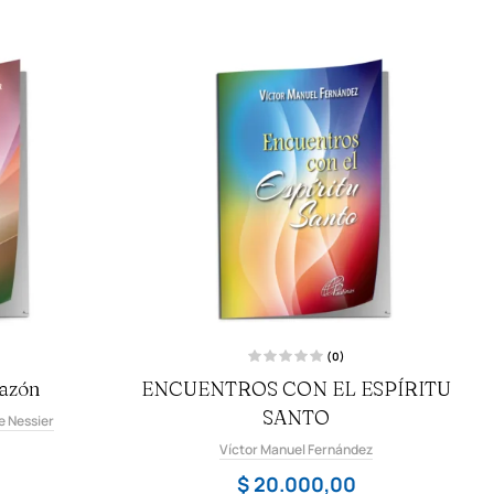
(0)
V
razón
ENCUENTROS CON EL ESPÍRITU
a
l
o
SANTO
e Nessier
r
a
Víctor Manuel Fernández
d
o
c
$
20.000,00
o