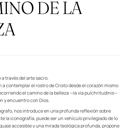
MINO DE LA
$
$
9.500,00
6.000,00
ZA
e a través del arte sacro.
ón a contemplar el rostro de Cristo desde el corazón mismo
recorriendo el camino de la belleza —la via pulchritudinis—
n y encuentro con Dios.
nógrafo, nos introduce en una profunda reflexión sobre
e la iconografía, puede ser un vehículo privilegiado de lo
guaje accesible y una mirada teológica profunda, propone