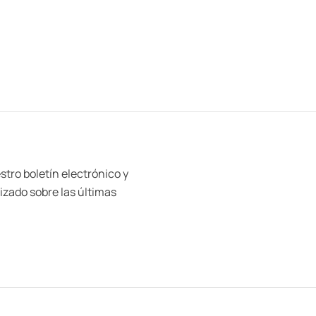
n
n
0
0
d
d
e
e
5
5
stro boletín electrónico y
zado sobre las últimas