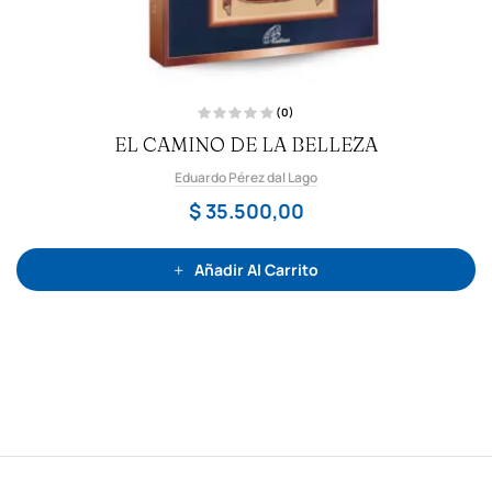
(0)
V
EL CAMINO DE LA BELLEZA
a
l
o
Eduardo Pérez dal Lago
r
a
d
$
35.500,00
o
c
o
n
0
Añadir Al Carrito
d
e
5