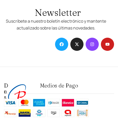
Newsletter
Suscríbete a nuestro boletín electrónico y mantente
actualizado sobre las últimas novedades.
D
I
Medios de Pago
e
n
s
s
t
t
a
i
c
t