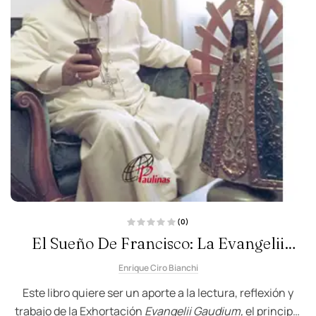
(0)
V
El Sueño De Francisco: La Evangelii
a
l
o
Gaudium
r
Enrique Ciro Bianchi
a
d
o
Este libro quiere ser un aporte a la lectura, reflexión y
c
o
trabajo de la Exhortación
Evangelii Gaudium,
el principal
n