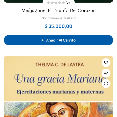
(0)
V
Medjugorje, El Triunfo Del Corazón
a
l
o
Sor Emmanuel Maillard
r
a
d
$
35.000,00
o
c
o
n
0
Añadir Al Carrito
d
e
5