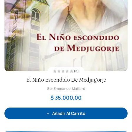
(0)
V
El Niño Escondido De Medjugorje
a
l
o
Sor Emmanuel Maillard
r
a
d
$
35.000,00
o
c
o
n
0
Añadir Al Carrito
d
e
5