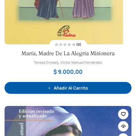
(0)
V
María, Madre De La Alegría Misionera
a
l
o
,
Teresa Groselj
Víctor Manuel Fernández
r
a
d
$
9.000,00
o
c
o
n
0
Añadir Al Carrito
d
e
5