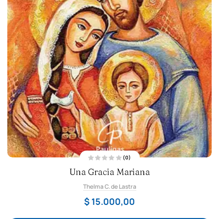
(0)
V
Una Gracia Mariana
a
l
o
Thelma C. de Lastra
r
a
d
$
15.000,00
o
c
o