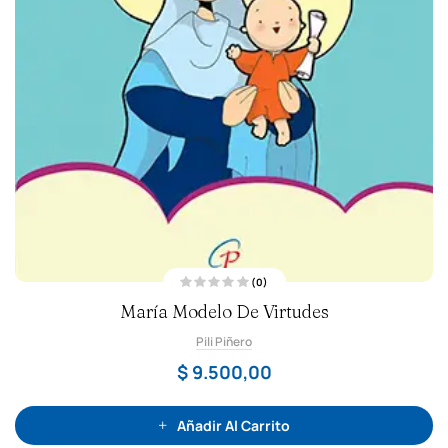
(0)
V
María Modelo De Virtudes
a
l
o
Pili Piñero
r
a
d
$
9.500,00
o
c
o
n
0
Añadir Al Carrito
d
e