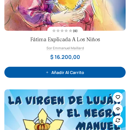
(0)
V
Fátima Explicada A Los Niños
a
l
o
Sor Emmanuel Maillard
r
a
d
$
16.200,00
o
c
o
n
0
Añadir Al Carrito
d
e
5