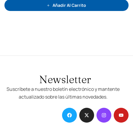
n
0
Añadir Al Carrito
d
e
5
Newsletter
Suscríbete a nuestro boletín electrónico y mantente
actualizado sobre las últimas novedades.