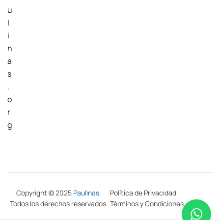
u
l
i
n
a
s
.
o
r
g
Copyright © 2025
Paulinas
.
Política de Privacidad
Todos los derechos reservados.
Términos y Condiciones