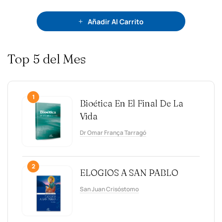
empleadores y empleados.
Añadir Al Carrito
Top 5 del Mes
1
Bioética En El Final De La
Vida
Dr Omar França Tarragó
2
ELOGIOS A SAN PABLO
San Juan Crisóstomo