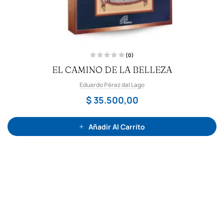
(0)
V
EL CAMINO DE LA BELLEZA
a
l
o
Eduardo Pérez dal Lago
r
a
d
$
35.500,00
o
c
o
n
0
Añadir Al Carrito
d
e
5