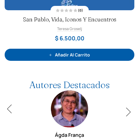
(0)
V
San Pablo, Vida, Iconos Y Encuentros
a
l
o
Teresa Groselj
r
a
d
$
6.500,00
o
c
o
n
0
Añadir Al Carrito
d
e
5
Autores Destacados
Ágda França