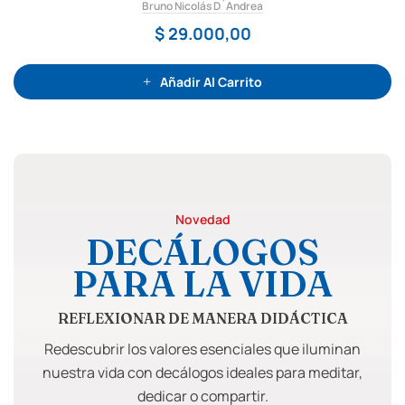
Bruno Nicolás D´Andrea
d
o
c
$
29.000,00
o
n
0
d
e
Añadir Al Carrito
5
Novedad
DECÁLOGOS
PARA LA VIDA
REFLEXIONAR DE MANERA DIDÁCTICA
Redescubrir los valores esenciales que iluminan
nuestra vida con decálogos ideales para meditar,
dedicar o compartir.