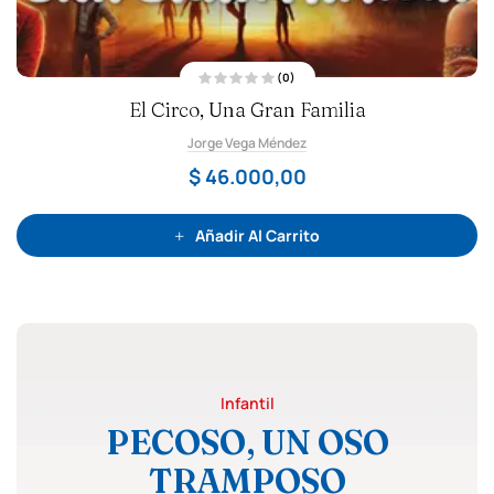
(0)
V
El Circo, Una Gran Familia
a
l
o
Jorge Vega Méndez
r
a
d
$
46.000,00
o
c
o
n
0
Añadir Al Carrito
d
e
5
Infantil
PECOSO, UN OSO
TRAMPOSO