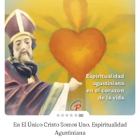
(0)
V
En El Único Cristo Somos Uno. Espiritualidad
a
l
Agustiniana
o
r
a