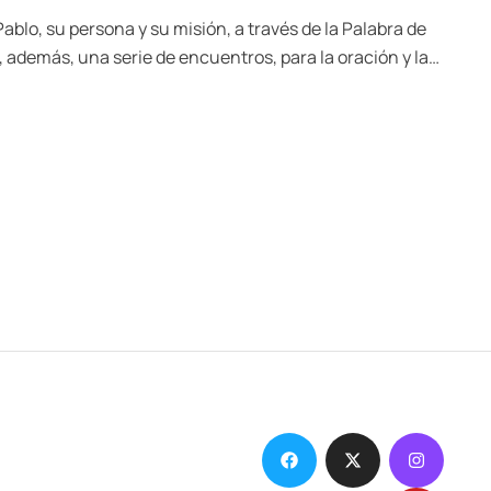
ablo, su persona y su misión, a través de la Palabra de
, además, una serie de encuentros, para la oración y la
 relacionados con el Apóstol, a partir de las cartas