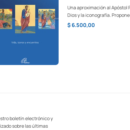
d
o
Una aproximación al Apóstol P
c
o
Dios y la iconografía. Propone
n
0
reflexión sobre diversos temas
d
$
6.500,00
e
5
paulinas.
Añadir Al Carrito
stro boletín electrónico y
zado sobre las últimas