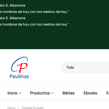
ato S. Alberione
los hombres de hoy con los medios de hoy."
ato S. Alberione
los hombres de hoy con los medios de hoy."
Todo
Inicio
Productos
Biblias
Ebooks
F
Inicio
Teresa Groselj