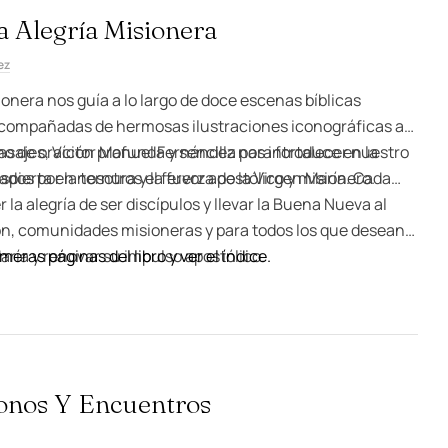
a Alegría Misionera
ez
ionera nos guía a lo largo de doce escenas bíblicas
acompañadas de hermosas ilustraciones iconográficas a
 pasajes, Víctor Manuel Fernández nos introduce en la
o de oración profunda y sencilla para fortalecer nuestro
pierta en nosotros el fervor apostólico y misionero.
dos por la ternura y la fuerza de la Virgen María. Cada
a alegría de ser discípulos y llevar la Buena Nueva al
ón, comunidades misioneras y para todos los que desean
aría y renovar su impulso apostólico.
imeras páginas del libro y ver el índice.
conos Y Encuentros