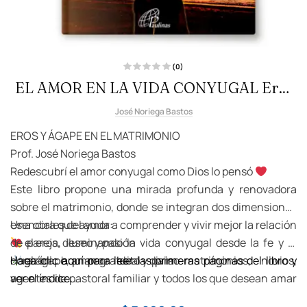
(0)
V
EL AMOR EN LA VIDA CONYUGAL Eros
a
l
o
Y Agape
r
José Noriega Bastos
a
d
o
EROS Y ÁGAPE EN EL MATRIMONIO
c
o
Prof. José Noriega Bastos
n
0
Redescubrí el amor conyugal como Dios lo pensó
d
e
5
Este libro propone una mirada profunda y renovadora
sobre el matrimonio, donde se integran dos dimensiones
esenciales del amor:
Una obra que ayuda a comprender y vivir mejor la relación
de pareja, iluminando la vida conyugal desde la fe y el
el eros, deseo y pasión
corazón humano. Ideal para matrimonios, novios,
Haga clic aquí para leer las primeras páginas del libro y
el ágape, amor gratuito y divino
agentes de pastoral familiar y todos los que desean amar
ver el índice.
más y mejor
Colección: Amar