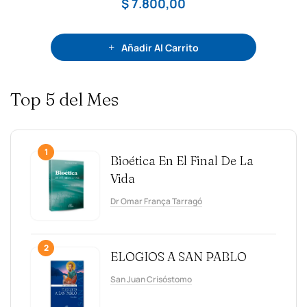
$
7.800,00
Añadir Al Carrito
Top 5 del Mes
1
Bioética En El Final De La
Vida
Dr Omar França Tarragó
2
ELOGIOS A SAN PABLO
San Juan Crisóstomo