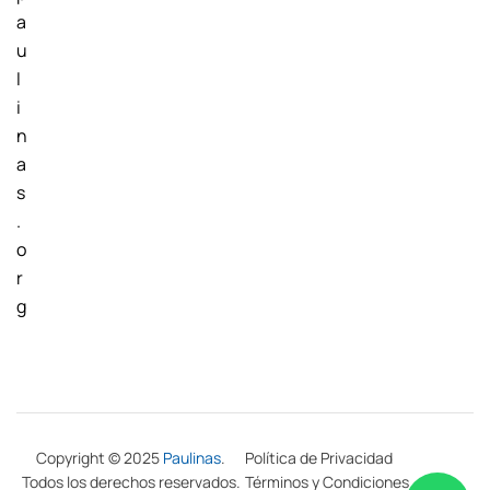
a
u
l
i
n
a
s
.
o
r
g
Copyright © 2025
Paulinas
.
Política de Privacidad
Todos los derechos reservados.
Términos y Condiciones