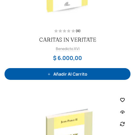
(0)
V
CARITAS IN VERITATE
a
l
o
Benedicto XVI
r
a
d
$
6.000,00
o
c
o
n
0
Añadir Al Carrito
d
e
5