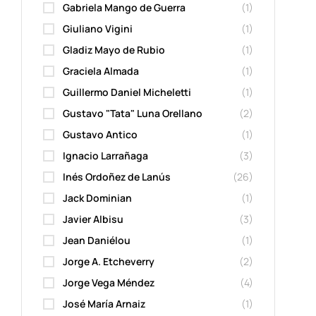
Gabriela Mango de Guerra
(1)
Giuliano Vigini
(1)
Gladiz Mayo de Rubio
(1)
Graciela Almada
(1)
Guillermo Daniel Micheletti
(1)
Gustavo "Tata" Luna Orellano
(2)
Gustavo Antico
(1)
Ignacio Larrañaga
(3)
Inés Ordoñez de Lanús
(26)
Jack Dominian
(1)
Javier Albisu
(3)
Jean Daniélou
(1)
Jorge A. Etcheverry
(2)
Jorge Vega Méndez
(4)
José María Arnaiz
(1)