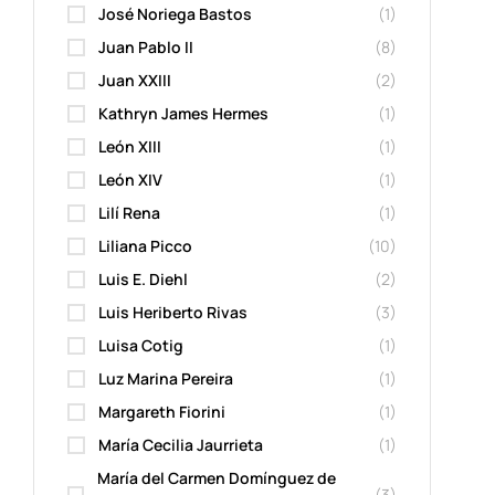
José Noriega Bastos
(1)
Juan Pablo II
(8)
Juan XXIII
(2)
Kathryn James Hermes
(1)
León XIII
(1)
León XIV
(1)
Lilí Rena
(1)
Liliana Picco
(10)
Luis E. Diehl
(2)
Luis Heriberto Rivas
(3)
Luisa Cotig
(1)
Luz Marina Pereira
(1)
Margareth Fiorini
(1)
María Cecilia Jaurrieta
(1)
María del Carmen Domínguez de
(3)