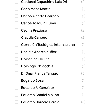
Cardenal Capuchino Luis Dri
(2)
Carlo María Martini
(1)
Carlos Alberto Scarponi
(1)
Carlos Joaquín Durán
(1)
Cecilia Prezioso
(2)
Claudia Carrano
(2)
Comisión Teológica Internacional
(1)
Daniela Andrea Núñez
(1)
Domenico Del Rio
(1)
Domingo Chiocchia
(1)
Dr Omar França Tarragó
(3)
Edgardo Sosa
(1)
Eduardo A. González
(1)
Eduardo Gabriel Molino
(1)
Eduardo Horacio García
(5)