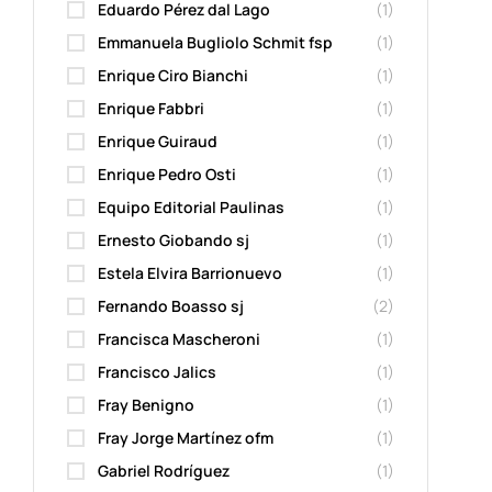
Eduardo Pérez dal Lago
(1)
Emmanuela Bugliolo Schmit fsp
(1)
Enrique Ciro Bianchi
(1)
Enrique Fabbri
(1)
Enrique Guiraud
(1)
Enrique Pedro Osti
(1)
Equipo Editorial Paulinas
(1)
Ernesto Giobando sj
(1)
Estela Elvira Barrionuevo
(1)
Fernando Boasso sj
(2)
Francisca Mascheroni
(1)
Francisco Jalics
(1)
Fray Benigno
(1)
Fray Jorge Martínez ofm
(1)
Gabriel Rodríguez
(1)