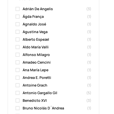
Adrián De Angelis
(3)
Ágda França
(1)
Agnaldo José
(1)
Agustina Vega
(1)
Alberto Espezel
(1)
Aldo María Valli
(1)
Alfonso Milagro
(1)
Amadeo Cencini
(1)
Ana María Lepe
(1)
Andrea E. Poretti
(1)
Antoine Grach
(1)
Antonio Gargallo Gil
(5)
Benedicto XVI
(3)
Bruno Nicolás D´Andrea
(1)