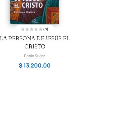
(0)
V
LA PERSONA DE JESÚS EL
a
l
o
CRISTO
r
a
d
Pablo Sudar
o
c
$
13.200,00
o
n
0
d
e
5