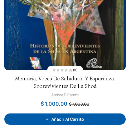
(0)
V
Memoria, Voces De Sabiduría Y Esperanza.
a
l
Sobrevivientes De La Shoá
o
r
a
Andrea E. Poretti
d
o
c
$
1.000,00
$
7.000,00
o
n
0
d
e
Añadir Al Carrito
5