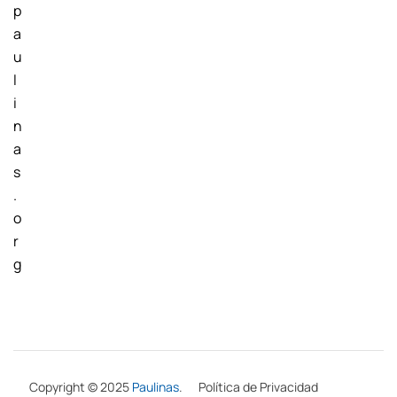
p
a
u
l
i
n
a
s
.
o
r
g
Copyright © 2025
Paulinas
.
Política de Privacidad