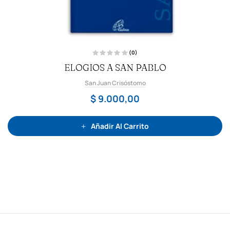
(0)
V
ELOGIOS A SAN PABLO
a
l
o
San Juan Crisóstomo
r
a
d
$
9.000,00
o
c
o
n
0
Añadir Al Carrito
d
e
5