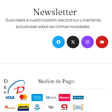
Newsletter
Suscríbete a nuestro boletín electrónico y mantente
actualizado sobre las últimas novedades.
D
I
Medios de Pago
e
n
s
s
t
t
a
i
c
t