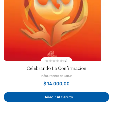
(0)
V
Celebrando La Confirmación
a
l
o
Inés Ordoñez de Lanús
r
a
d
$
14.000,00
o
c
o
n
0
Añadir Al Carrito
d
e
5