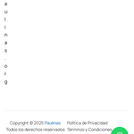
a
u
l
i
n
a
s
.
o
r
g
Copyright © 2025
Paulinas
.
Política de Privacidad
Todos los derechos reservados.
Términos y Condiciones