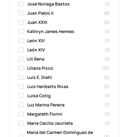
José Noriega Bastos
(1)
Juan Pablo II
(8)
Juan XXIII
(2)
Kathryn James Hermes
(1)
León XIII
(1)
León XIV
(1)
Lilí Rena
(1)
Liliana Picco
(10)
Luis E. Diehl
(2)
Luis Heriberto Rivas
(3)
Luisa Cotig
(1)
Luz Marina Pereira
(1)
Margareth Fiorini
(1)
María Cecilia Jaurrieta
(1)
María del Carmen Domínguez de
(3)