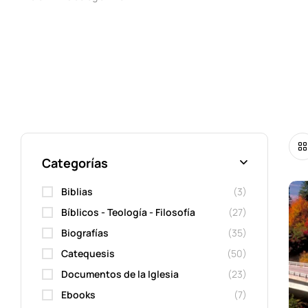
Categorías
Biblias
(3)
Bíblicos - Teología - Filosofía
(27)
Biografías
(35)
Catequesis
(50)
Documentos de la Iglesia
(23)
Ebooks
(7)