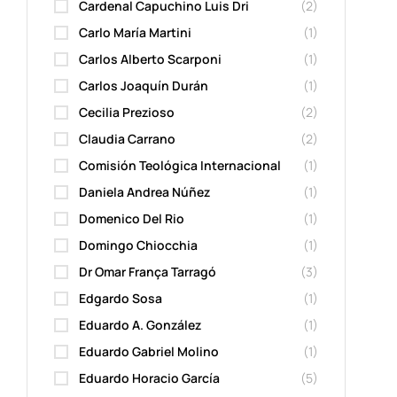
Cardenal Capuchino Luis Dri
(2)
Carlo María Martini
(1)
Carlos Alberto Scarponi
(1)
Carlos Joaquín Durán
(1)
Cecilia Prezioso
(2)
Claudia Carrano
(2)
Comisión Teológica Internacional
(1)
Daniela Andrea Núñez
(1)
Domenico Del Rio
(1)
Domingo Chiocchia
(1)
Dr Omar França Tarragó
(3)
Edgardo Sosa
(1)
Eduardo A. González
(1)
Eduardo Gabriel Molino
(1)
Eduardo Horacio García
(5)