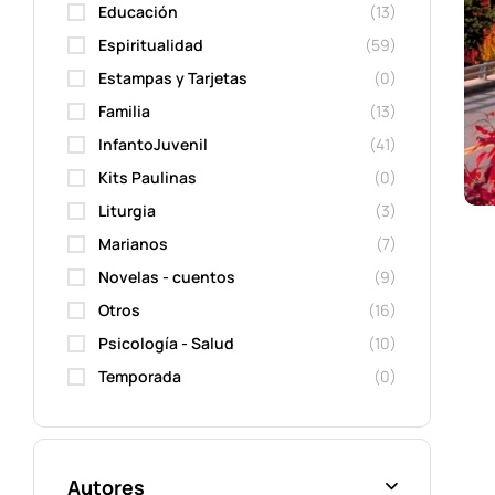
Educación
(13)
Espiritualidad
(59)
Estampas y Tarjetas
(0)
Familia
(13)
InfantoJuvenil
(41)
Kits Paulinas
(0)
Liturgia
(3)
Marianos
(7)
Novelas - cuentos
(9)
Otros
(16)
Psicología - Salud
(10)
Temporada
(0)
Autores