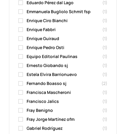
Eduardo Pérez dal Lago
(1)
Emmanuela Bugliolo Schmit fsp
(1)
Enrique Ciro Bianchi
(1)
Enrique Fabbri
(1)
Enrique Guiraud
(1)
Enrique Pedro Osti
(1)
Equipo Editorial Paulinas
(1)
Ernesto Giobando sj
(1)
Estela Elvira Barrionuevo
(1)
Fernando Boasso sj
(2)
Francisca Mascheroni
(1)
Francisco Jalics
(1)
Fray Benigno
(1)
Fray Jorge Martínez ofm
(1)
Gabriel Rodríguez
(1)