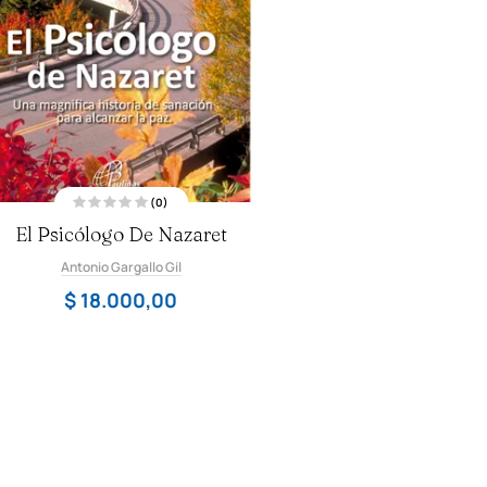
(0)
V
El Psicólogo De Nazaret
a
l
o
Antonio Gargallo Gil
r
a
d
$
18.000,00
o
c
o
n
0
d
e
5