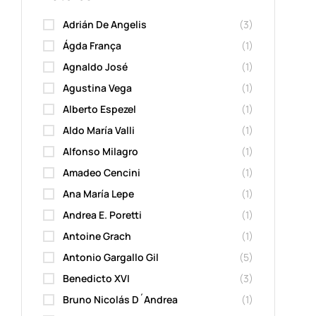
Adrián De Angelis
(3)
Ágda França
(1)
Agnaldo José
(1)
Agustina Vega
(1)
Alberto Espezel
(1)
Aldo María Valli
(1)
Alfonso Milagro
(1)
Amadeo Cencini
(1)
Ana María Lepe
(1)
Andrea E. Poretti
(1)
Antoine Grach
(1)
Antonio Gargallo Gil
(5)
Benedicto XVI
(3)
Bruno Nicolás D´Andrea
(1)