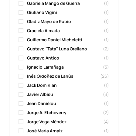
Gabriela Mango de Guerra
(1)
Giuliano Vigini
(1)
Gladiz Mayo de Rubio
(1)
Graciela Almada
(1)
Guillermo Daniel Micheletti
(1)
Gustavo "Tata" Luna Orellano
(2)
Gustavo Antico
(1)
Ignacio Larrañaga
(3)
Inés Ordoñez de Lanús
(26)
Jack Dominian
(1)
Javier Albisu
(3)
Jean Daniélou
(1)
Jorge A. Etcheverry
(2)
Jorge Vega Méndez
(4)
José María Arnaiz
(1)