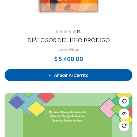
(0)
V
DIÁLOGOS DEL HIJO PRÓDIGO
a
l
o
Javier Albisu
r
a
d
$
5.400,00
o
c
o
n
0
Añadir Al Carrito
d
e
5