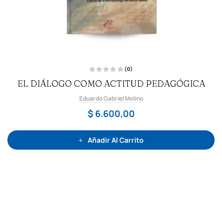
(0)
V
EL DIÁLOGO COMO ACTITUD PEDAGÓGICA
a
l
o
Eduardo Gabriel Molino
r
a
d
$
6.600,00
o
c
o
n
0
Añadir Al Carrito
d
e
5