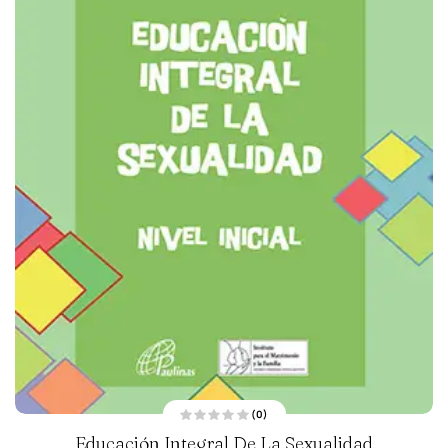
(0)
V
Educación Integral De La Sexualidad
a