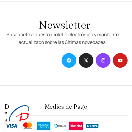
Newsletter
Suscríbete a nuestro boletín electrónico y mantente
actualizado sobre las últimas novedades.
D
I
Medios de Pago
e
n
s
s
t
t