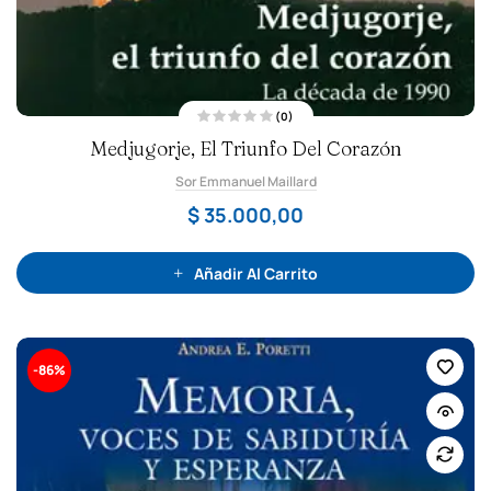
(0)
V
Medjugorje, El Triunfo Del Corazón
a
l
o
Sor Emmanuel Maillard
r
a
d
$
35.000,00
o
c
o
n
0
Añadir Al Carrito
d
e
5
-86%