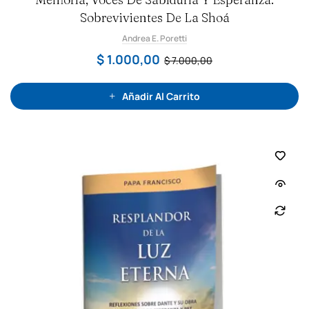
l
Sobrevivientes De La Shoá
o
r
a
Andrea E. Poretti
d
o
c
$
1.000,00
$
7.000,00
o
n
0
d
e
Añadir Al Carrito
5