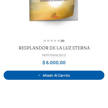
(0)
V
RESPLANDOR DE LA LUZ ETERNA
a
l
o
PAPA FRANCISCO
r
a
d
$
6.000,00
o
c
o
n
0
Añadir Al Carrito
d
e
5