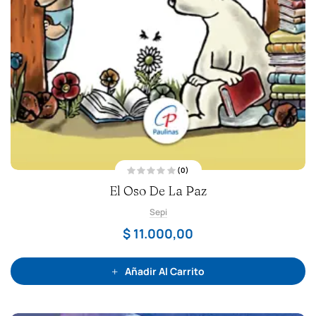
(0)
V
El Oso De La Paz
a
l
o
Sepi
r
a
d
$
11.000,00
o
c
o
n
0
Añadir Al Carrito
d
e
5