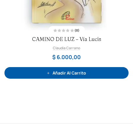
(0)
V
CAMINO DE LUZ – Vía Lucis
a
l
o
Claudia Carrano
r
a
d
$
6.000,00
o
c
o
n
0
Añadir Al Carrito
d
e
5