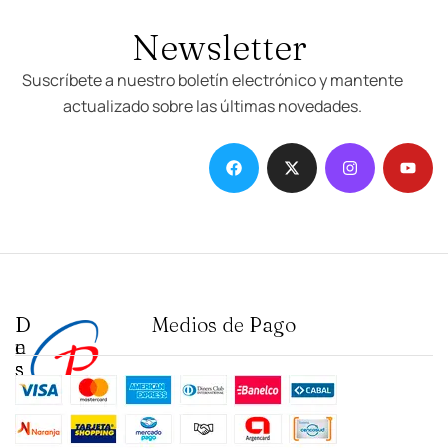
Newsletter
Suscríbete a nuestro boletín electrónico y mantente
actualizado sobre las últimas novedades.
D
I
Medios de Pago
e
n
s
s
t
t
a
i
c
t