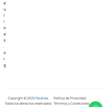
a
u
l
i
n
a
s
.
o
r
g
Copyright © 2025
Paulinas
.
Política de Privacidad
Todos los derechos reservados.
Términos y Condiciones