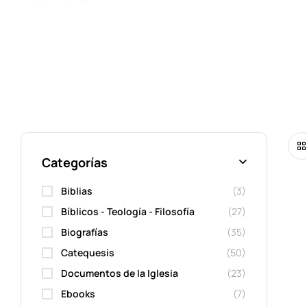
Categorías
Biblias
(3)
Bíblicos - Teología - Filosofía
(27)
Biografías
(35)
Catequesis
(50)
Documentos de la Iglesia
(23)
Ebooks
(7)