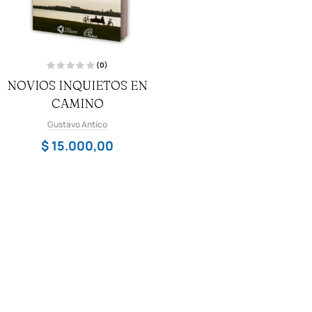
(0)
V
NOVIOS INQUIETOS EN
a
l
o
CAMINO
r
a
d
Gustavo Antico
o
c
$
15.000,00
o
n
0
d
e
5