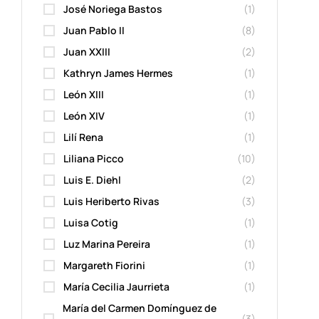
José Noriega Bastos
(1)
Juan Pablo II
(8)
Juan XXIII
(2)
Kathryn James Hermes
(1)
León XIII
(1)
León XIV
(1)
Lilí Rena
(1)
Liliana Picco
(10)
Luis E. Diehl
(2)
Luis Heriberto Rivas
(3)
Luisa Cotig
(1)
Luz Marina Pereira
(1)
Margareth Fiorini
(1)
María Cecilia Jaurrieta
(1)
María del Carmen Domínguez de
(3)