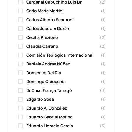
Cardenal Capuchino Luis Dri
(2)
Carlo María Martini
(1)
Carlos Alberto Scarponi
(1)
Carlos Joaquín Durán
(1)
Cecilia Prezioso
(2)
Claudia Carrano
(2)
Comisión Teológica Internacional
(1)
Daniela Andrea Núñez
(1)
Domenico Del Rio
(1)
Domingo Chiocchia
(1)
Dr Omar França Tarragó
(3)
Edgardo Sosa
(1)
Eduardo A. González
(1)
Eduardo Gabriel Molino
(1)
Eduardo Horacio García
(5)