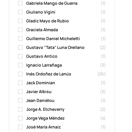
Gabriela Mango de Guerra
(1)
Giuliano Vigini
(1)
Gladiz Mayo de Rubio
(1)
Graciela Almada
(1)
Guillermo Daniel Micheletti
(1)
Gustavo "Tata" Luna Orellano
(2)
Gustavo Antico
(1)
Ignacio Larrañaga
(3)
Inés Ordoñez de Lanús
(26)
Jack Dominian
(1)
Javier Albisu
(3)
Jean Daniélou
(1)
Jorge A. Etcheverry
(2)
Jorge Vega Méndez
(4)
José María Arnaiz
(1)