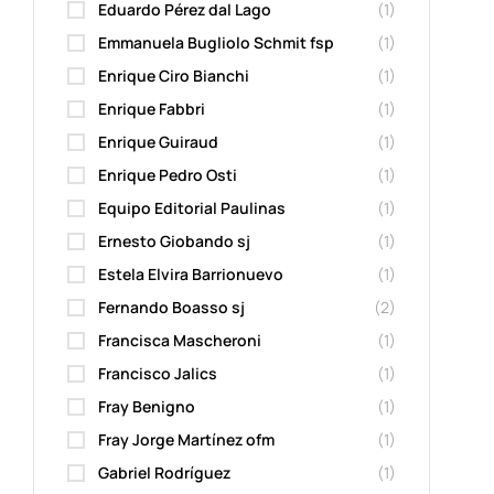
Eduardo Pérez dal Lago
(1)
Emmanuela Bugliolo Schmit fsp
(1)
Enrique Ciro Bianchi
(1)
Enrique Fabbri
(1)
Enrique Guiraud
(1)
Enrique Pedro Osti
(1)
Equipo Editorial Paulinas
(1)
Ernesto Giobando sj
(1)
Estela Elvira Barrionuevo
(1)
Fernando Boasso sj
(2)
Francisca Mascheroni
(1)
Francisco Jalics
(1)
Fray Benigno
(1)
Fray Jorge Martínez ofm
(1)
Gabriel Rodríguez
(1)