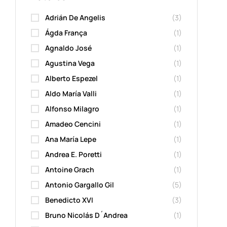
Adrián De Angelis
(3)
Ágda França
(1)
Agnaldo José
(1)
Agustina Vega
(1)
Alberto Espezel
(1)
Aldo María Valli
(1)
Alfonso Milagro
(1)
Amadeo Cencini
(1)
Ana María Lepe
(1)
Andrea E. Poretti
(1)
Antoine Grach
(1)
Antonio Gargallo Gil
(5)
Benedicto XVI
(3)
Bruno Nicolás D´Andrea
(1)