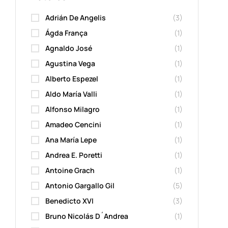
Adrián De Angelis
(3)
Ágda França
(1)
Agnaldo José
(1)
Agustina Vega
(1)
Alberto Espezel
(1)
Aldo María Valli
(1)
Alfonso Milagro
(1)
Amadeo Cencini
(1)
Ana María Lepe
(1)
Andrea E. Poretti
(1)
Antoine Grach
(1)
Antonio Gargallo Gil
(5)
Benedicto XVI
(3)
Bruno Nicolás D´Andrea
(1)