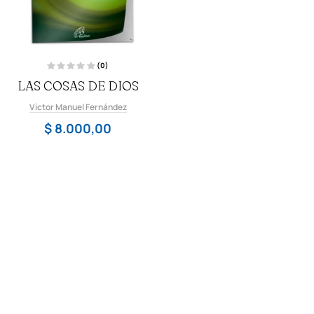
(0)
V
LAS COSAS DE DIOS
a
l
o
Víctor Manuel Fernández
r
a
d
$
8.000,00
o
c
o
n
0
d
e
5