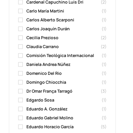
Cardenal Capuchino Luis Dri
(2)
Carlo María Martini
(1)
Carlos Alberto Scarponi
(1)
Carlos Joaquín Durán
(1)
Cecilia Prezioso
(2)
Claudia Carrano
(2)
Comisión Teológica Internacional
(1)
Daniela Andrea Núñez
(1)
Domenico Del Rio
(1)
Domingo Chiocchia
(1)
Dr Omar França Tarragó
(3)
Edgardo Sosa
(1)
Eduardo A. González
(1)
Eduardo Gabriel Molino
(1)
Eduardo Horacio García
(5)