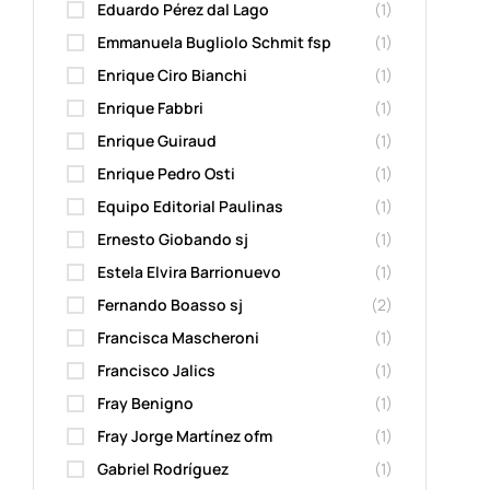
Eduardo Pérez dal Lago
(1)
Emmanuela Bugliolo Schmit fsp
(1)
Enrique Ciro Bianchi
(1)
Enrique Fabbri
(1)
Enrique Guiraud
(1)
Enrique Pedro Osti
(1)
Equipo Editorial Paulinas
(1)
Ernesto Giobando sj
(1)
Estela Elvira Barrionuevo
(1)
Fernando Boasso sj
(2)
Francisca Mascheroni
(1)
Francisco Jalics
(1)
Fray Benigno
(1)
Fray Jorge Martínez ofm
(1)
Gabriel Rodríguez
(1)