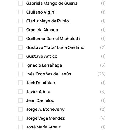
Gabriela Mango de Guerra
(1)
Giuliano Vigini
(1)
Gladiz Mayo de Rubio
(1)
Graciela Almada
(1)
Guillermo Daniel Micheletti
(1)
Gustavo "Tata" Luna Orellano
(2)
Gustavo Antico
(1)
Ignacio Larrañaga
(3)
Inés Ordoñez de Lanús
(26)
Jack Dominian
(1)
Javier Albisu
(3)
Jean Daniélou
(1)
Jorge A. Etcheverry
(2)
Jorge Vega Méndez
(4)
José María Arnaiz
(1)