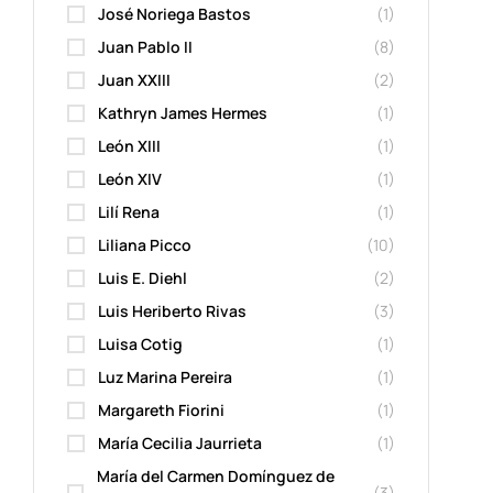
José Noriega Bastos
(1)
Juan Pablo II
(8)
Juan XXIII
(2)
Kathryn James Hermes
(1)
León XIII
(1)
León XIV
(1)
Lilí Rena
(1)
Liliana Picco
(10)
Luis E. Diehl
(2)
Luis Heriberto Rivas
(3)
Luisa Cotig
(1)
Luz Marina Pereira
(1)
Margareth Fiorini
(1)
María Cecilia Jaurrieta
(1)
María del Carmen Domínguez de
(3)