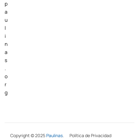
p
a
u
l
i
n
a
s
.
o
r
g
Copyright © 2025
Paulinas
.
Política de Privacidad