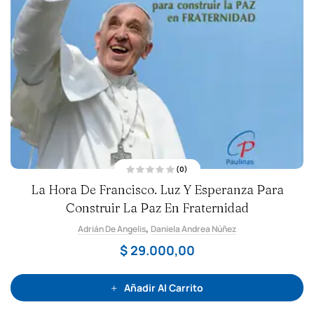
(0)
V
La Hora De Francisco. Luz Y Esperanza Para
a
l
Construir La Paz En Fraternidad
o
r
a
,
Adrián De Angelis
d
Daniela Andrea Núñez
o
c
$
29.000,00
o
n
0
d
e
Añadir Al Carrito
5