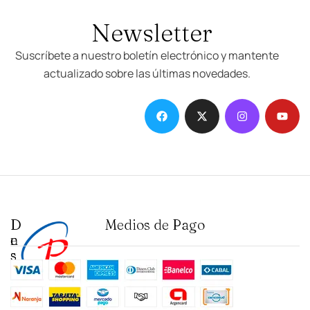
Newsletter
Suscríbete a nuestro boletín electrónico y mantente
actualizado sobre las últimas novedades.
D
I
Medios de Pago
e
n
s
s
t
t
a
i
c
t