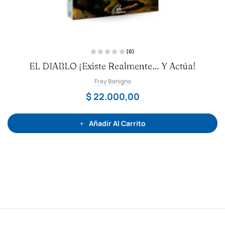
(0)
V
EL DIABLO ¡existe Realmente… Y Actúa!
a
l
o
Fray Benigno
r
a
d
$
22.000,00
o
c
o
n
0
Añadir Al Carrito
d
e
5