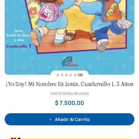
(0)
V
¡Yo Soy! Mi Nombre Es Jesús. Cuadernillo 1. 3 Años
a
l
o
Inés Ordoñez de Lanús
r
a
d
$
7.500,00
o
c
o
n
0
Añadir Al Carrito
d
e
5