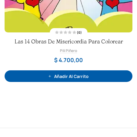
(0)
V
Las 14 Obras De Misericordia Para Colorear
a
l
o
Pili Piñero
r
a
d
$
4.700,00
o
c
o
n
0
Añadir Al Carrito
d
e
5