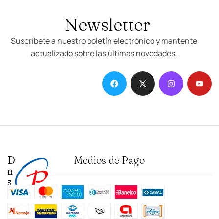
Newsletter
Suscríbete a nuestro boletín electrónico y mantente
actualizado sobre las últimas novedades.
D
I
Medios de Pago
e
n
s
s
t
t
a
i
c
t