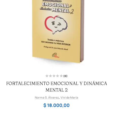
(0)
V
FORTALECIMIENTO EMOCIONAL Y DINÁMICA
a
l
o
MENTAL 2
r
a
,
Norma S. Álvarez
d
Vivi de María
o
c
$
18.000,00
o
n
0