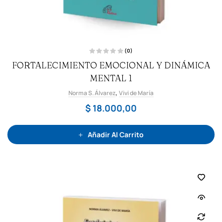
(0)
V
FORTALECIMIENTO EMOCIONAL Y DINÁMICA
a
l
o
MENTAL 1
r
a
,
Norma S. Álvarez
d
Vivi de María
o
c
$
18.000,00
o
n
0
d
e
Añadir Al Carrito
5