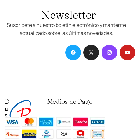
Newsletter
Suscríbete a nuestro boletín electrónico y mantente
actualizado sobre las últimas novedades.
D
I
Medios de Pago
e
n
s
s
t
t
a
i
c
t