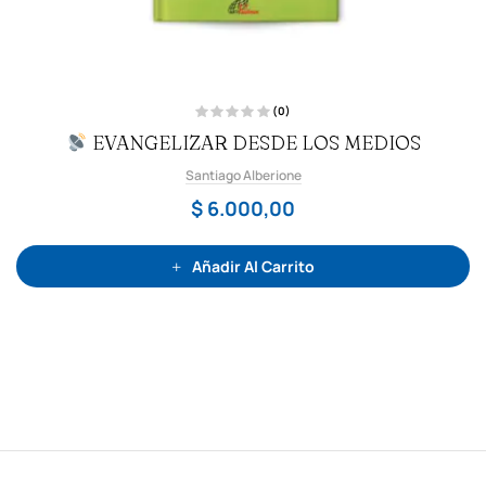
(0)
V
EVANGELIZAR DESDE LOS MEDIOS
a
l
o
Santiago Alberione
r
a
d
$
6.000,00
o
c
o
n
0
Añadir Al Carrito
d
e
5