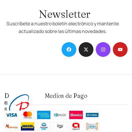
Newsletter
Suscríbete a nuestro boletín electrónico y mantente
actualizado sobre las últimas novedades.
D
I
Medios de Pago
e
n
s
s
t
t
a
i
c
t