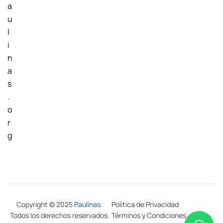
a
u
l
i
n
a
s
.
o
r
g
Copyright © 2025
Paulinas
.
Política de Privacidad
Todos los derechos reservados.
Términos y Condiciones