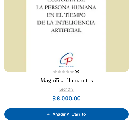
(0)
V
Magnifica Humanitas
a
l
o
León XIV
r
a
d
$
8.000,00
o
c
o
n
0
Añadir Al Carrito
d
e
5