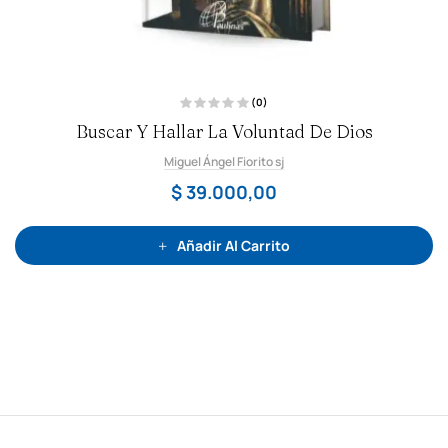
(0)
V
Buscar Y Hallar La Voluntad De Dios
a
l
o
Miguel Ángel Fiorito sj
r
a
d
$
39.000,00
o
c
o
n
0
Añadir Al Carrito
d
e
5