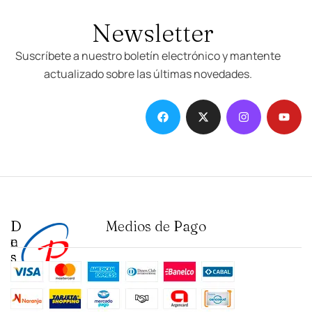
Newsletter
Suscríbete a nuestro boletín electrónico y mantente
actualizado sobre las últimas novedades.
D
I
Medios de Pago
e
n
s
s
t
t
a
i
c
t