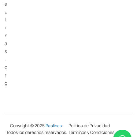
a
u
l
i
n
a
s
.
o
r
g
Copyright © 2025
Paulinas
.
Política de Privacidad
Todos los derechos reservados.
Términos y Condiciones