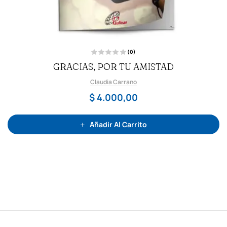
(0)
V
GRACIAS, POR TU AMISTAD
a
l
o
Claudia Carrano
r
a
d
$
4.000,00
o
c
o
n
0
Añadir Al Carrito
d
e
5