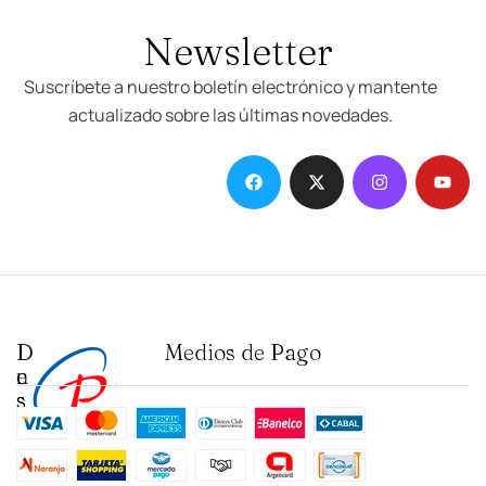
Newsletter
Suscríbete a nuestro boletín electrónico y mantente
actualizado sobre las últimas novedades.
D
I
Medios de Pago
e
n
s
s
t
t
a
i
c
t