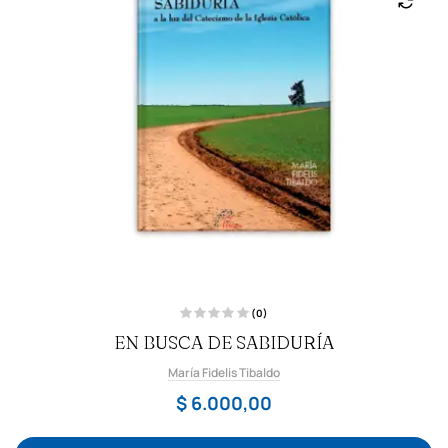
(0)
V
EN BUSCA DE SABIDURÍA
a
l
o
María Fidelis Tibaldo
r
a
d
$
6.000,00
o
c
o
n