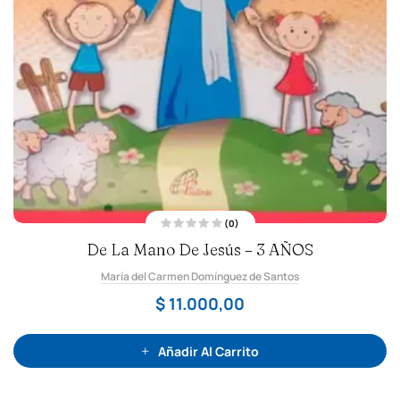
(0)
V
De La Mano De Jesús – 3 AÑOS
a
l
o
María del Carmen Domínguez de Santos
r
a
d
$
11.000,00
o
c
o
n
0
Añadir Al Carrito
d
e
5