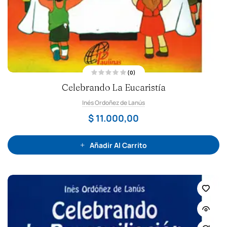
(0)
V
Celebrando La Eucaristía
a
l
o
Inés Ordoñez de Lanús
r
a
d
$
11.000,00
o
c
o
n
0
Añadir Al Carrito
d
e
5