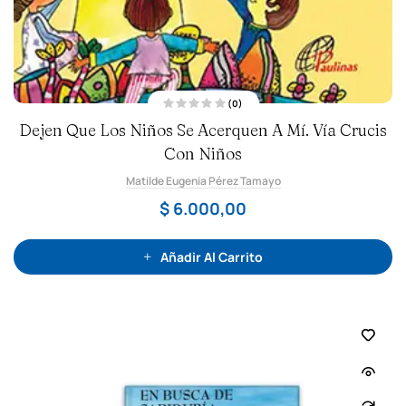
(0)
V
Dejen Que Los Niños Se Acerquen A Mí. Vía Crucis
a
l
o
Con Niños
r
a
Matilde Eugenia Pérez Tamayo
d
o
c
$
6.000,00
o
n
0
d
e
Añadir Al Carrito
5