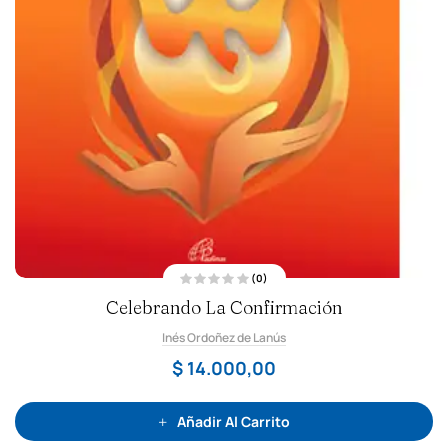
(0)
V
Celebrando La Confirmación
a
l
o
Inés Ordoñez de Lanús
r
a
d
$
14.000,00
o
c
o
n
0
Añadir Al Carrito
d
e