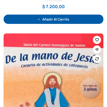
o
c
$
7.200,00
o
n
0
d
e
Añadir Al Carrito
5