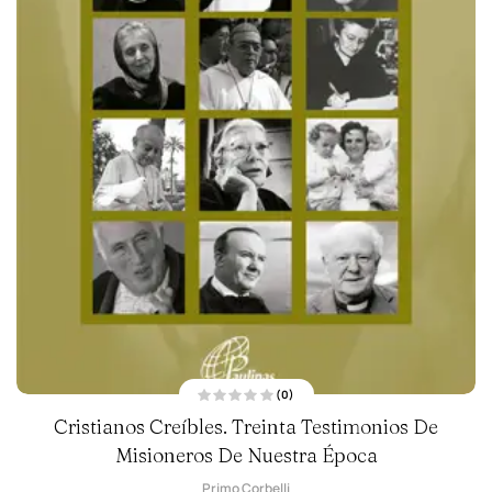
(0)
V
Cristianos Creíbles. Treinta Testimonios De
a
l
Misioneros De Nuestra Época
o
r
a
d
Primo Corbelli