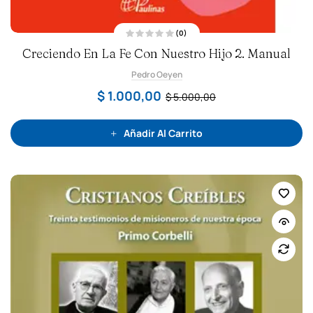
(0)
V
Creciendo En La Fe Con Nuestro Hijo 2. Manual
a
l
o
Pedro Oeyen
r
a
d
$
1.000,00
$
5.000,00
o
c
o
n
0
Añadir Al Carrito
d
e
5