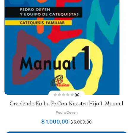
(0)
V
Creciendo En La Fe Con Nuestro Hijo 1. Manual
a
l
o
Pedro Oeyen
r
a
d
$
1.000,00
$
5.000,00
o
c
o
n