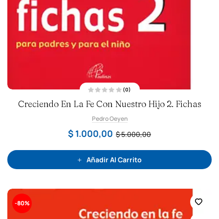
(0)
V
Creciendo En La Fe Con Nuestro Hijo 2. Fichas
a
l
o
Pedro Oeyen
r
a
d
$
1.000,00
$
5.000,00
o
c
o
n
0
Añadir Al Carrito
d
e
5
-80%