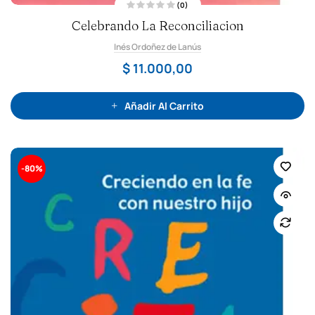
(0)
V
Celebrando La Reconciliacion
a
l
o
Inés Ordoñez de Lanús
r
a
d
$
11.000,00
o
c
o
n
0
Añadir Al Carrito
d
e
5
-80%