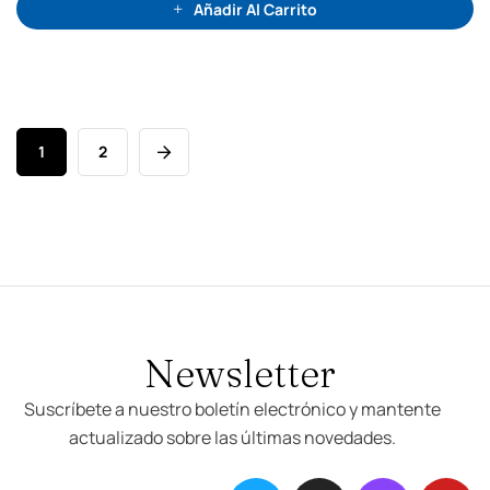
0
Añadir Al Carrito
d
e
5
1
2
Newsletter
Suscríbete a nuestro boletín electrónico y mantente
actualizado sobre las últimas novedades.