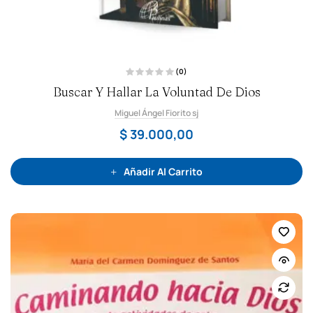
(0)
V
Buscar Y Hallar La Voluntad De Dios
a
l
o
Miguel Ángel Fiorito sj
r
a
d
$
39.000,00
o
c
o
n
0
Añadir Al Carrito
d
e
5