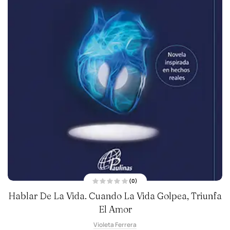
(0)
V
Hablar De La Vida. Cuando La Vida Golpea, Triunfa
a
l
o
El Amor
r
a
d
Violeta Ferrera
o