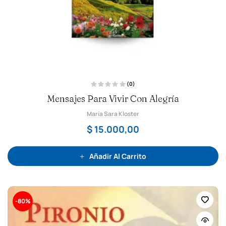
(0)
V
Mensajes Para Vivir Con Alegría
a
l
o
María Sara Kloster
r
a
d
$
15.000,00
o
c
o
n
0
Añadir Al Carrito
d
e
5
-80%