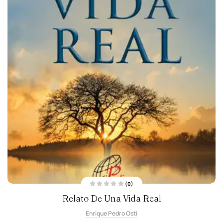
(0)
V
Relato De Una Vida Real
a
l
o
Enrique Pedro Osti
r
a