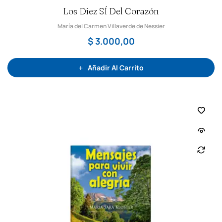
V
Los Diez SÍ Del Corazón
a
l
o
María del Carmen Villaverde de Nessier
r
a
d
$
3.000,00
o
c
o
n
0
Añadir Al Carrito
d
e
5