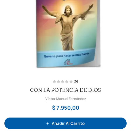
(0)
V
CON LA POTENCIA DE DIOS
a
l
o
Víctor Manuel Fernández
r
a
d
$
7.950,00
o
c
o
n
0
Añadir Al Carrito
d
e