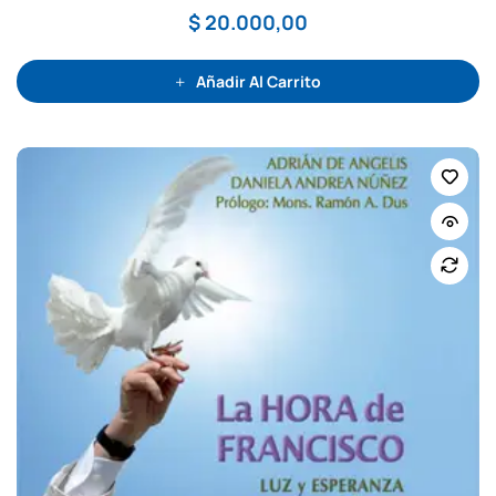
c
$
20.000,00
o
n
0
d
e
Añadir Al Carrito
5