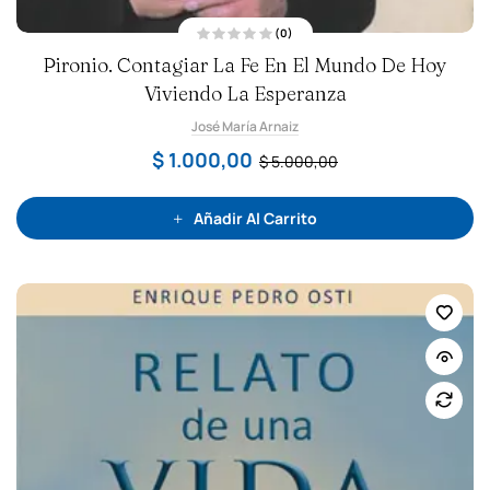
(0)
V
Pironio. Contagiar La Fe En El Mundo De Hoy
a
l
Viviendo La Esperanza
o
r
a
José María Arnaiz
d
o
c
$
1.000,00
$
5.000,00
o
n
0
d
e
Añadir Al Carrito
5