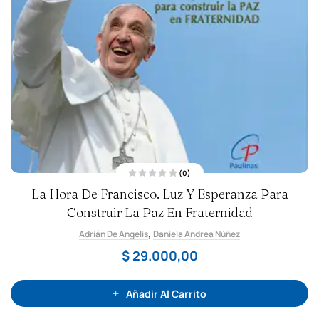
(0)
V
La Hora De Francisco. Luz Y Esperanza Para
a
l
Construir La Paz En Fraternidad
o
r
a
,
Adrián De Angelis
d
Daniela Andrea Núñez
o
c
$
29.000,00
o
n
0
d
e
Añadir Al Carrito
5