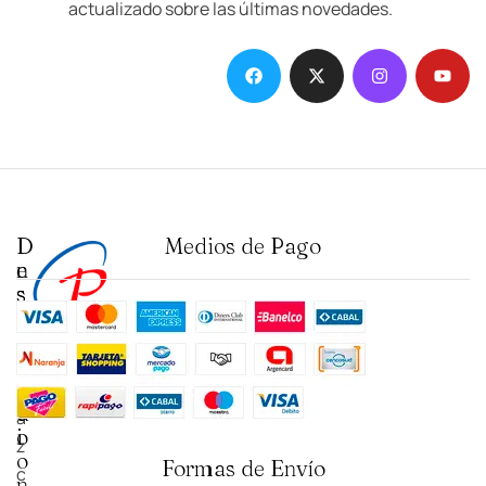
actualizado sobre las últimas novedades.
D
I
Medios de Pago
e
n
s
s
t
t
a
i
c
t
a
u
N
d
c
a
o
i
z
o
Formas de Envío
c
n