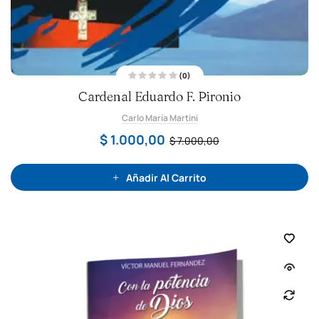
(0)
V
Cardenal Eduardo F. Pironio
a
l
o
Carlo María Martini
r
a
d
$
1.000,00
$
7.000,00
o
c
o
n
0
Añadir Al Carrito
d
e
5