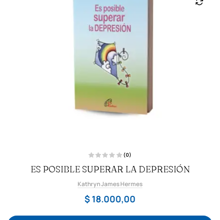
(0)
V
ES POSIBLE SUPERAR LA DEPRESIÓN
a
l
o
Kathryn James Hermes
r
a
d
$
18.000,00
o
c
o
n