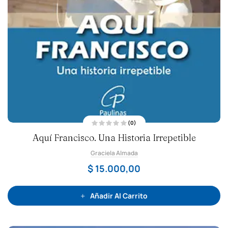
(0)
V
Aquí Francisco. Una Historia Irrepetible
a
l
o
Graciela Almada
r
a
d
$
15.000,00
o
c
o
n
0
Añadir Al Carrito
d
e
5