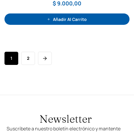
d
$
9.000,00
o
c
o
n
0
Añadir Al Carrito
d
e
5
1
2
Newsletter
Suscríbete a nuestro boletín electrónico y mantente