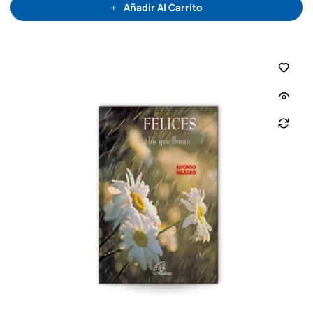
0
Añadir Al Carrito
d
e
5