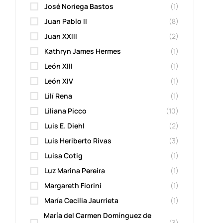
José Noriega Bastos
(1)
Juan Pablo II
(8)
Juan XXIII
(2)
Kathryn James Hermes
(1)
León XIII
(1)
León XIV
(1)
Lilí Rena
(1)
Liliana Picco
(10)
Luis E. Diehl
(2)
Luis Heriberto Rivas
(3)
Luisa Cotig
(1)
Luz Marina Pereira
(1)
Margareth Fiorini
(1)
María Cecilia Jaurrieta
(1)
María del Carmen Domínguez de
(3)