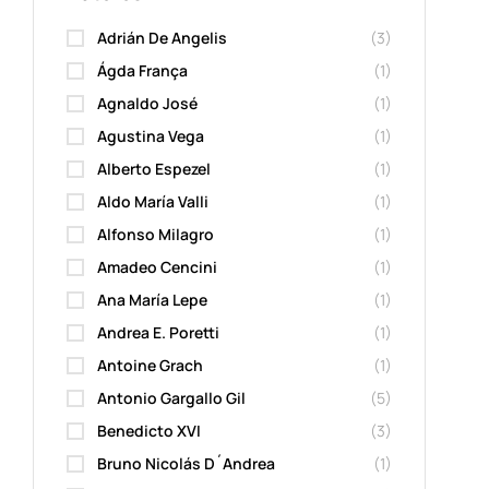
Adrián De Angelis
(3)
Ágda França
(1)
Agnaldo José
(1)
Agustina Vega
(1)
Alberto Espezel
(1)
Aldo María Valli
(1)
Alfonso Milagro
(1)
Amadeo Cencini
(1)
Ana María Lepe
(1)
Andrea E. Poretti
(1)
Antoine Grach
(1)
Antonio Gargallo Gil
(5)
Benedicto XVI
(3)
Bruno Nicolás D´Andrea
(1)