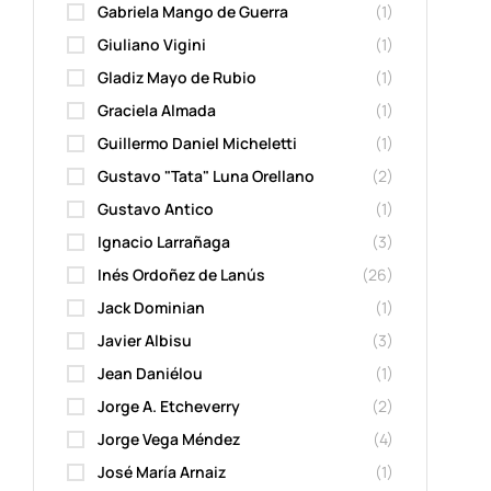
Gabriela Mango de Guerra
(1)
Giuliano Vigini
(1)
Gladiz Mayo de Rubio
(1)
Graciela Almada
(1)
Guillermo Daniel Micheletti
(1)
Gustavo "Tata" Luna Orellano
(2)
Gustavo Antico
(1)
Ignacio Larrañaga
(3)
Inés Ordoñez de Lanús
(26)
Jack Dominian
(1)
Javier Albisu
(3)
Jean Daniélou
(1)
Jorge A. Etcheverry
(2)
Jorge Vega Méndez
(4)
José María Arnaiz
(1)