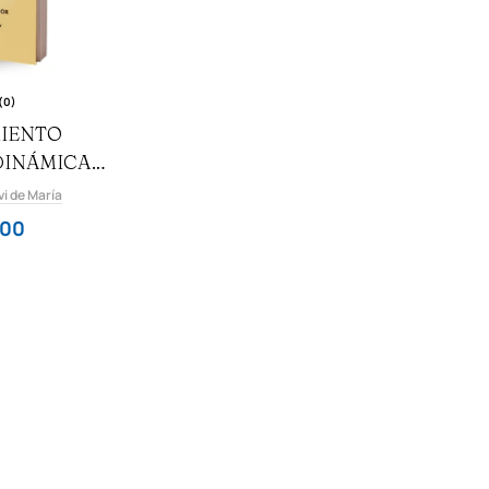
(0)
IENTO
DINÁMICA
 2
vi de María
,00