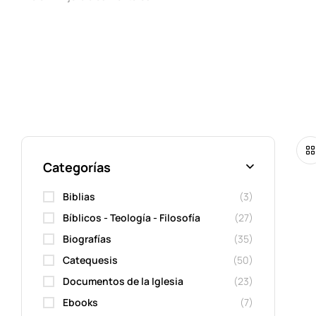
Categorías
Biblias
(3)
Bíblicos - Teología - Filosofía
(27)
Biografías
(35)
Catequesis
(50)
Documentos de la Iglesia
(23)
Ebooks
(7)