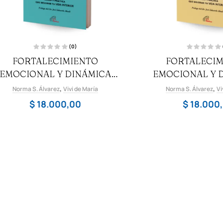
(0)
V
V
FORTALECIMIENTO
FORTALECIM
a
a
l
l
EMOCIONAL Y DINÁMICA
o
EMOCIONAL Y 
o
r
r
a
a
MENTAL 1
MENTAL
,
,
Norma S. Álvarez
d
Vivi de María
Norma S. Álvarez
d
Vi
o
o
c
c
$
18.000,00
$
18.000
o
o
n
n
0
0
d
d
e
e
5
5