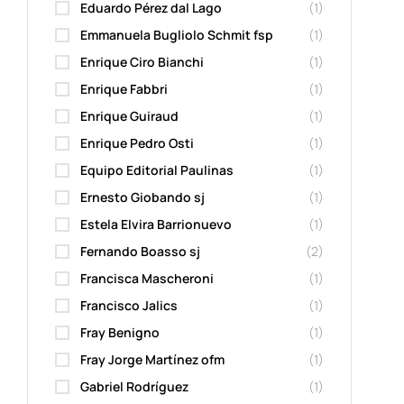
Eduardo Pérez dal Lago
(1)
Emmanuela Bugliolo Schmit fsp
(1)
Enrique Ciro Bianchi
(1)
Enrique Fabbri
(1)
Enrique Guiraud
(1)
Enrique Pedro Osti
(1)
Equipo Editorial Paulinas
(1)
Ernesto Giobando sj
(1)
Estela Elvira Barrionuevo
(1)
Fernando Boasso sj
(2)
Francisca Mascheroni
(1)
Francisco Jalics
(1)
Fray Benigno
(1)
Fray Jorge Martínez ofm
(1)
Gabriel Rodríguez
(1)