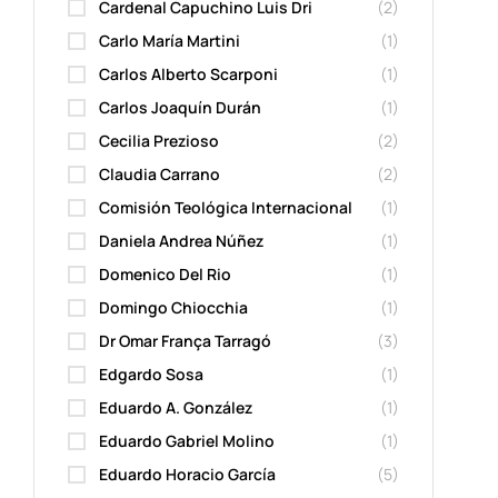
Cardenal Capuchino Luis Dri
(2)
Carlo María Martini
(1)
Carlos Alberto Scarponi
(1)
Carlos Joaquín Durán
(1)
Cecilia Prezioso
(2)
Claudia Carrano
(2)
Comisión Teológica Internacional
(1)
Daniela Andrea Núñez
(1)
Domenico Del Rio
(1)
Domingo Chiocchia
(1)
Dr Omar França Tarragó
(3)
Edgardo Sosa
(1)
Eduardo A. González
(1)
Eduardo Gabriel Molino
(1)
Eduardo Horacio García
(5)