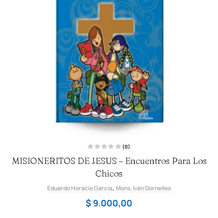
(0)
V
MISIONERITOS DE JESUS – Encuentros Para Los
a
l
o
Chicos
r
a
,
Eduardo Horacio García
d
Mons. Iván Dornelles
o
c
$
9.000,00
o
n
0