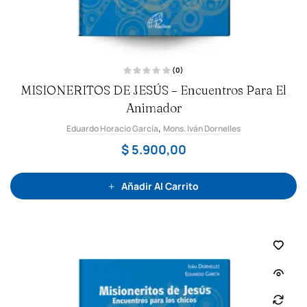
(0)
V
MISIONERITOS DE JESÚS – Encuentros Para El
a
l
o
Animador
r
a
,
Eduardo Horacio García
d
Mons. Iván Dornelles
o
c
$
5.900,00
o
n
0
d
e
Añadir Al Carrito
5