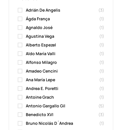
Adrián De Angelis
(3)
Ágda França
(1)
Agnaldo José
(1)
Agustina Vega
(1)
Alberto Espezel
(1)
Aldo María Valli
(1)
Alfonso Milagro
(1)
Amadeo Cencini
(1)
Ana María Lepe
(1)
Andrea E. Poretti
(1)
Antoine Grach
(1)
Antonio Gargallo Gil
(5)
Benedicto XVI
(3)
Bruno Nicolás D´Andrea
(1)