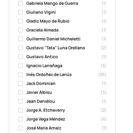
Gabriela Mango de Guerra
(1)
Giuliano Vigini
(1)
Gladiz Mayo de Rubio
(1)
Graciela Almada
(1)
Guillermo Daniel Micheletti
(1)
Gustavo "Tata" Luna Orellano
(2)
Gustavo Antico
(1)
Ignacio Larrañaga
(3)
Inés Ordoñez de Lanús
(26)
Jack Dominian
(1)
Javier Albisu
(3)
Jean Daniélou
(1)
Jorge A. Etcheverry
(2)
Jorge Vega Méndez
(4)
José María Arnaiz
(1)