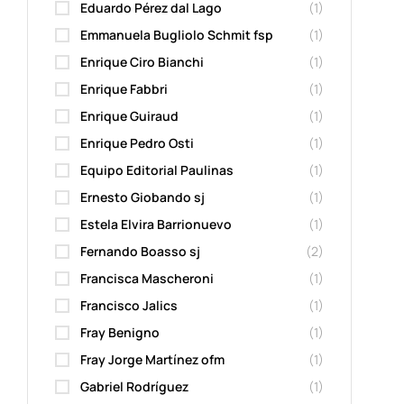
Eduardo Pérez dal Lago
(1)
Emmanuela Bugliolo Schmit fsp
(1)
Enrique Ciro Bianchi
(1)
Enrique Fabbri
(1)
Enrique Guiraud
(1)
Enrique Pedro Osti
(1)
Equipo Editorial Paulinas
(1)
Ernesto Giobando sj
(1)
Estela Elvira Barrionuevo
(1)
Fernando Boasso sj
(2)
Francisca Mascheroni
(1)
Francisco Jalics
(1)
Fray Benigno
(1)
Fray Jorge Martínez ofm
(1)
Gabriel Rodríguez
(1)