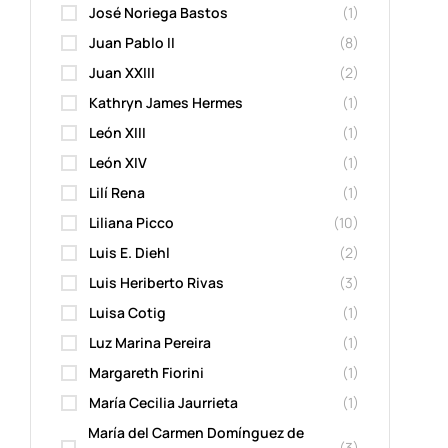
José Noriega Bastos
(1)
Juan Pablo II
(8)
Juan XXIII
(2)
Kathryn James Hermes
(1)
León XIII
(1)
León XIV
(1)
Lilí Rena
(1)
Liliana Picco
(10)
Luis E. Diehl
(2)
Luis Heriberto Rivas
(3)
Luisa Cotig
(1)
Luz Marina Pereira
(1)
Margareth Fiorini
(1)
María Cecilia Jaurrieta
(1)
María del Carmen Domínguez de
(3)