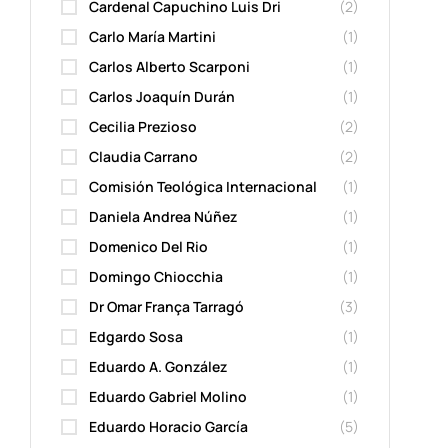
Cardenal Capuchino Luis Dri
(2)
Carlo María Martini
(1)
Carlos Alberto Scarponi
(1)
Carlos Joaquín Durán
(1)
Cecilia Prezioso
(2)
Claudia Carrano
(2)
Comisión Teológica Internacional
(1)
Daniela Andrea Núñez
(1)
Domenico Del Rio
(1)
Domingo Chiocchia
(1)
Dr Omar França Tarragó
(3)
Edgardo Sosa
(1)
Eduardo A. González
(1)
Eduardo Gabriel Molino
(1)
Eduardo Horacio García
(5)