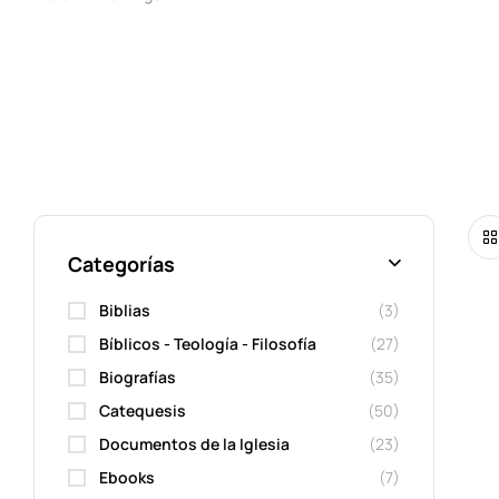
Categorías
Biblias
(3)
Bíblicos - Teología - Filosofía
(27)
Biografías
(35)
Catequesis
(50)
Documentos de la Iglesia
(23)
Ebooks
(7)