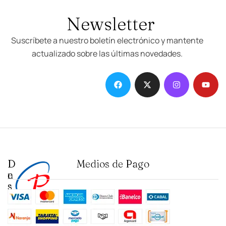
Newsletter
Suscríbete a nuestro boletín electrónico y mantente
actualizado sobre las últimas novedades.
D
I
Medios de Pago
e
n
s
s
t
t
a
i
c
t