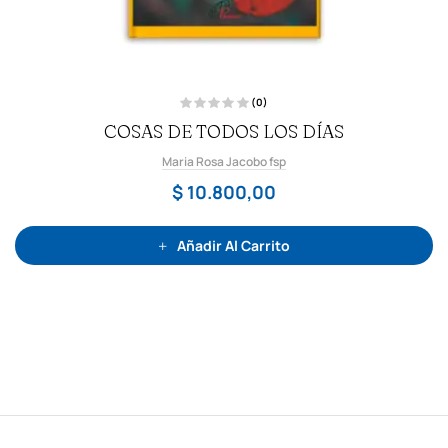
(0)
V
COSAS DE TODOS LOS DÍAS
a
l
o
Maria Rosa Jacobo fsp
r
a
d
$
10.800,00
o
c
o
n
0
Añadir Al Carrito
d
e
5