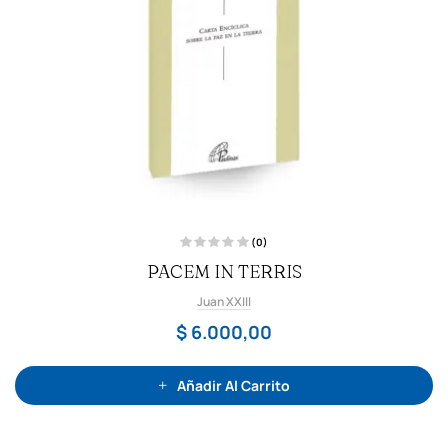
(0)
V
PACEM IN TERRIS
a
l
o
Juan XXIII
r
a
d
$
6.000,00
o
c
o
n
0
Añadir Al Carrito
d
e
5