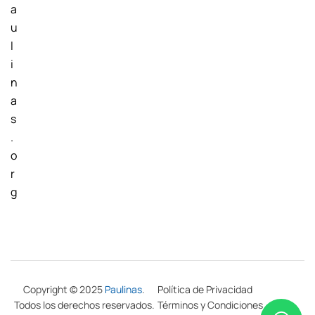
a
u
l
i
n
a
s
.
o
r
g
Copyright © 2025
Paulinas
.
Política de Privacidad
Todos los derechos reservados.
Términos y Condiciones