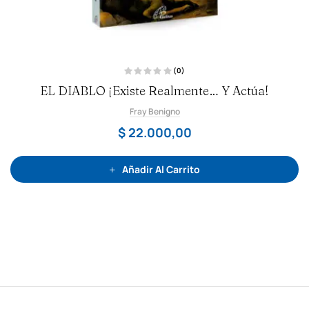
(0)
V
EL DIABLO ¡existe Realmente… Y Actúa!
a
l
o
Fray Benigno
r
a
d
$
22.000,00
o
c
o
n
0
Añadir Al Carrito
d
e
5