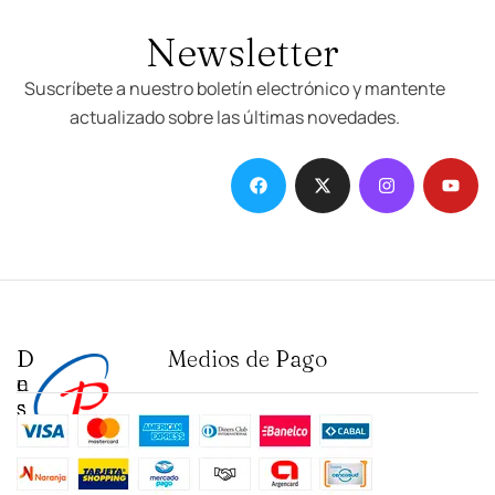
Newsletter
Suscríbete a nuestro boletín electrónico y mantente
actualizado sobre las últimas novedades.
D
I
Medios de Pago
e
n
s
s
t
t
a
i
c
t