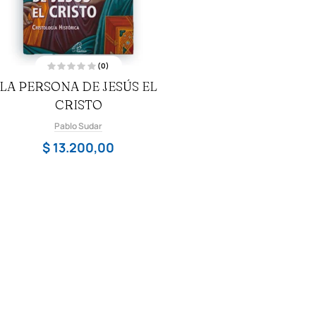
(0)
V
LA PERSONA DE JESÚS EL
a
l
o
CRISTO
r
a
d
Pablo Sudar
o
c
$
13.200,00
o
n
0
d
e
5