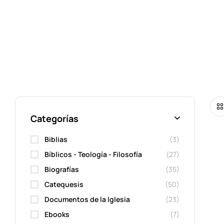
Categorías
Biblias
(3)
Bíblicos - Teología - Filosofía
(27)
Biografías
(35)
Catequesis
(50)
Documentos de la Iglesia
(23)
Ebooks
(7)