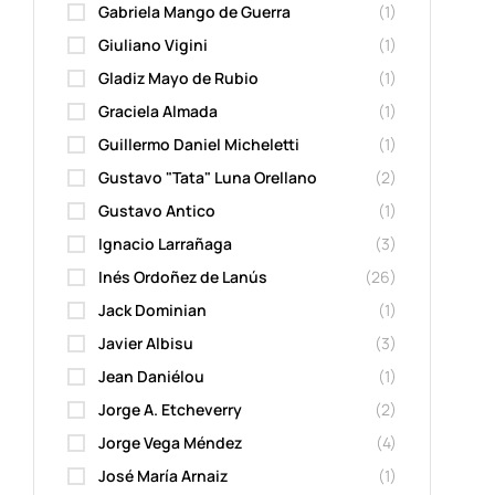
Gabriela Mango de Guerra
(1)
Giuliano Vigini
(1)
Gladiz Mayo de Rubio
(1)
Graciela Almada
(1)
Guillermo Daniel Micheletti
(1)
Gustavo "Tata" Luna Orellano
(2)
Gustavo Antico
(1)
Ignacio Larrañaga
(3)
Inés Ordoñez de Lanús
(26)
Jack Dominian
(1)
Javier Albisu
(3)
Jean Daniélou
(1)
Jorge A. Etcheverry
(2)
Jorge Vega Méndez
(4)
José María Arnaiz
(1)