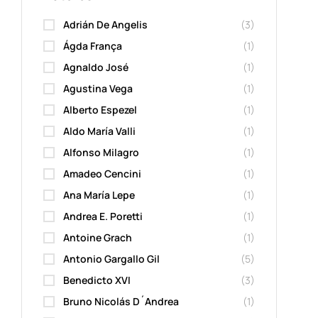
Adrián De Angelis
(3)
Ágda França
(1)
Agnaldo José
(1)
Agustina Vega
(1)
Alberto Espezel
(1)
Aldo María Valli
(1)
Alfonso Milagro
(1)
Amadeo Cencini
(1)
Ana María Lepe
(1)
Andrea E. Poretti
(1)
Antoine Grach
(1)
Antonio Gargallo Gil
(5)
Benedicto XVI
(3)
Bruno Nicolás D´Andrea
(1)