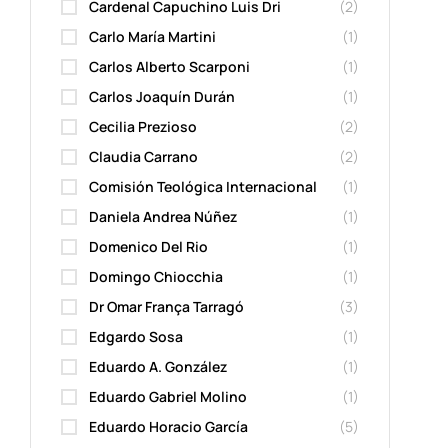
Cardenal Capuchino Luis Dri
(2)
Carlo María Martini
(1)
Carlos Alberto Scarponi
(1)
Carlos Joaquín Durán
(1)
Cecilia Prezioso
(2)
Claudia Carrano
(2)
Comisión Teológica Internacional
(1)
Daniela Andrea Núñez
(1)
Domenico Del Rio
(1)
Domingo Chiocchia
(1)
Dr Omar França Tarragó
(3)
Edgardo Sosa
(1)
Eduardo A. González
(1)
Eduardo Gabriel Molino
(1)
Eduardo Horacio García
(5)