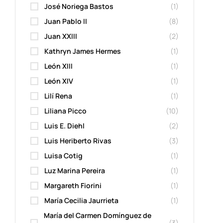
José Noriega Bastos
(1)
Juan Pablo II
(8)
Juan XXIII
(2)
Kathryn James Hermes
(1)
León XIII
(1)
León XIV
(1)
Lilí Rena
(1)
Liliana Picco
(10)
Luis E. Diehl
(2)
Luis Heriberto Rivas
(3)
Luisa Cotig
(1)
Luz Marina Pereira
(1)
Margareth Fiorini
(1)
María Cecilia Jaurrieta
(1)
María del Carmen Domínguez de
(3)