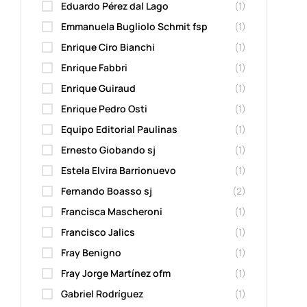
Eduardo Pérez dal Lago
(1)
Emmanuela Bugliolo Schmit fsp
(1)
Enrique Ciro Bianchi
(1)
Enrique Fabbri
(1)
Enrique Guiraud
(1)
Enrique Pedro Osti
(1)
Equipo Editorial Paulinas
(1)
Ernesto Giobando sj
(1)
Estela Elvira Barrionuevo
(1)
Fernando Boasso sj
(2)
Francisca Mascheroni
(1)
Francisco Jalics
(1)
Fray Benigno
(1)
Fray Jorge Martínez ofm
(1)
Gabriel Rodríguez
(1)