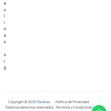
a
u
l
i
n
a
s
.
o
r
g
Copyright © 2025
Paulinas
.
Política de Privacidad
Todos los derechos reservados.
Términos y Condiciones