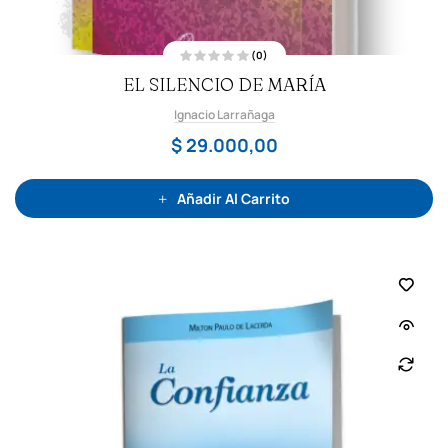
(0)
V
EL SILENCIO DE MARÍA
a
l
o
Ignacio Larrañaga
r
a
d
$
29.000,00
o
c
o
n
0
Añadir Al Carrito
d
e
5