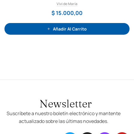
o
Vivi de María
r
a
d
$
15.000,00
o
c
o
n
0
Añadir Al Carrito
d
e
5
Newsletter
Suscríbete a nuestro boletín electrónico y mantente
actualizado sobre las últimas novedades.