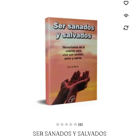
(0)
V
SER SANADOS Y SALVADOS
a
l