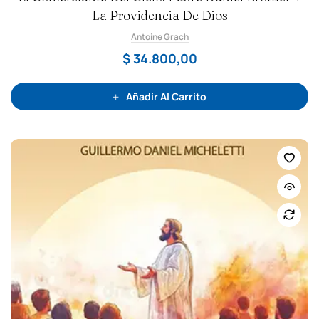
l
La Providencia De Dios
o
r
a
d
Antoine Grach
o
c
$
34.800,00
o
n
0
d
e
Añadir Al Carrito
5