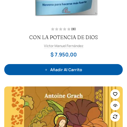
(0)
V
CON LA POTENCIA DE DIOS
a
l
o
Víctor Manuel Fernández
r
a
d
$
7.950,00
o
c
o
n
0
Añadir Al Carrito
d
e
5