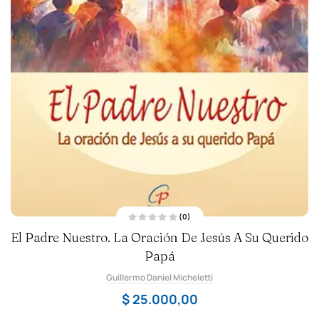
(0)
V
El Padre Nuestro. La Oración De Jesús A Su Querido
a
l
o
Papá
r
a
Guillermo Daniel Micheletti
d
o
c
$
25.000,00
o
n
0