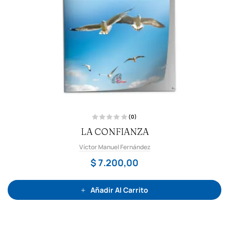
(0)
V
LA CONFIANZA
a
l
o
Víctor Manuel Fernández
r
a
d
$
7.200,00
o
c
o
n
0
Añadir Al Carrito
d
e
5