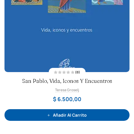
(0)
V
San Pablo, Vida, Iconos Y Encuentros
a
l
o
Teresa Groselj
r
a
d
$
6.500,00
o
c
o
n
0
Añadir Al Carrito
d
e
5