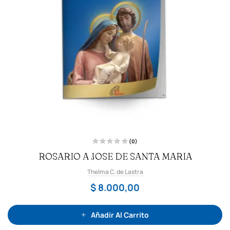
(0)
V
ROSARIO A JOSE DE SANTA MARIA
a
l
o
Thelma C. de Lastra
r
a
d
$
8.000,00
o
c
o
n
0
Añadir Al Carrito
d
e
5