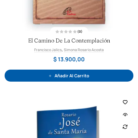
(0)
V
El Camino De La Contemplación
a
l
o
,
Francisco Jalics
Simona Rosario Acosta
r
a
d
$
13.900,00
o
c
o
n
0
Añadir Al Carrito
d
e
5