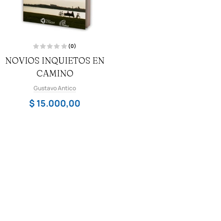
(0)
V
NOVIOS INQUIETOS EN
a
l
o
CAMINO
r
a
d
Gustavo Antico
o
c
$
15.000,00
o
n
0
d
e
5