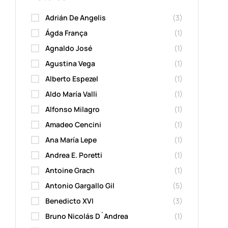
Adrián De Angelis
(3)
Ágda França
(1)
Agnaldo José
(1)
Agustina Vega
(1)
Alberto Espezel
(1)
Aldo María Valli
(1)
Alfonso Milagro
(1)
Amadeo Cencini
(1)
Ana María Lepe
(1)
Andrea E. Poretti
(1)
Antoine Grach
(1)
Antonio Gargallo Gil
(5)
Benedicto XVI
(3)
Bruno Nicolás D´Andrea
(1)