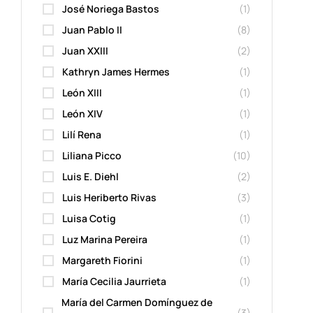
José Noriega Bastos
(1)
Juan Pablo II
(8)
Juan XXIII
(2)
Kathryn James Hermes
(1)
León XIII
(1)
León XIV
(1)
Lilí Rena
(1)
Liliana Picco
(10)
Luis E. Diehl
(2)
Luis Heriberto Rivas
(3)
Luisa Cotig
(1)
Luz Marina Pereira
(1)
Margareth Fiorini
(1)
María Cecilia Jaurrieta
(1)
María del Carmen Domínguez de
(3)