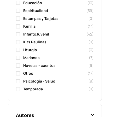
Educación
(13)
Espiritualidad
(59)
Estampas y Tarjetas
(0)
Familia
(14)
InfantoJuvenil
(42)
Kits Paulinas
(0)
Liturgia
(3)
Marianos
(7)
Novelas - cuentos
(9)
Otros
(17)
Psicología - Salud
(9)
Temporada
(0)
Autores