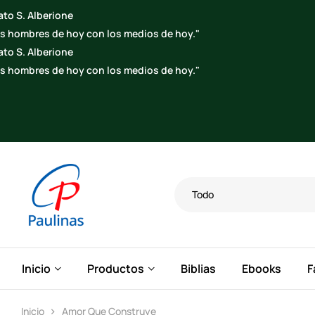
"
"
Todo
Inicio
Productos
Biblias
Ebooks
F
Inicio
Amor Que Construye