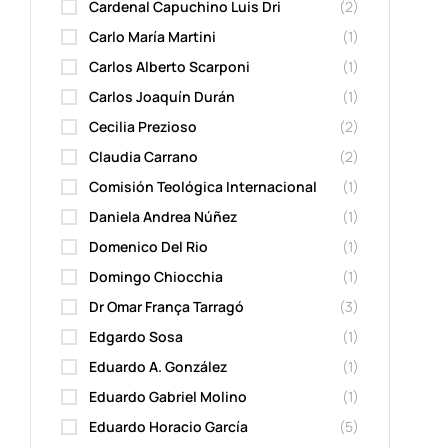
Cardenal Capuchino Luis Dri
(2)
Carlo María Martini
(1)
Carlos Alberto Scarponi
(1)
Carlos Joaquín Durán
(1)
Cecilia Prezioso
(2)
Claudia Carrano
(2)
Comisión Teológica Internacional
(1)
Daniela Andrea Núñez
(1)
Domenico Del Rio
(1)
Domingo Chiocchia
(1)
Dr Omar França Tarragó
(3)
Edgardo Sosa
(1)
Eduardo A. González
(1)
Eduardo Gabriel Molino
(1)
Eduardo Horacio García
(5)