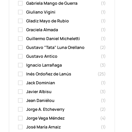
Gabriela Mango de Guerra
(1)
Giuliano Vigini
(1)
Gladiz Mayo de Rubio
(1)
Graciela Almada
(1)
Guillermo Daniel Micheletti
(1)
Gustavo "Tata" Luna Orellano
(2)
Gustavo Antico
(1)
Ignacio Larrañaga
(3)
Inés Ordoñez de Lanús
(25)
Jack Dominian
(1)
Javier Albisu
(3)
Jean Daniélou
(1)
Jorge A. Etcheverry
(2)
Jorge Vega Méndez
(4)
José María Arnaiz
(1)