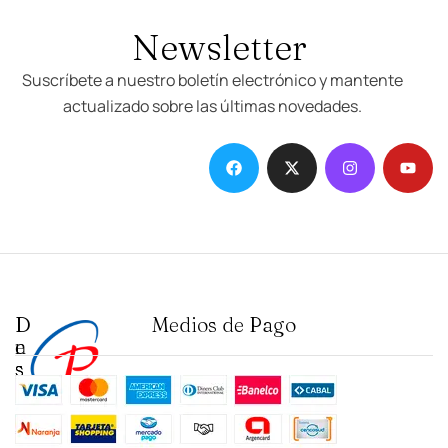
Newsletter
Suscríbete a nuestro boletín electrónico y mantente
actualizado sobre las últimas novedades.
D
I
Medios de Pago
e
n
s
s
t
t
a
i
c
t