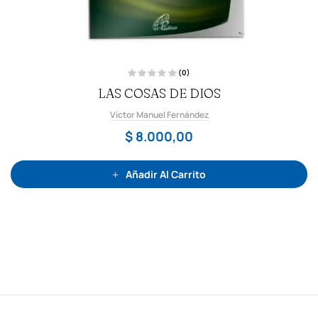
(0)
V
LAS COSAS DE DIOS
a
l
o
Víctor Manuel Fernández
r
a
d
$
8.000,00
o
c
o
n
0
Añadir Al Carrito
d
e
5