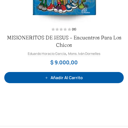
(0)
V
MISIONERITOS DE JESUS – Encuentros Para Los
a
l
o
Chicos
r
a
,
Eduardo Horacio García
d
Mons. Iván Dornelles
o
c
$
9.000,00
o
n
0
d
e
Añadir Al Carrito
5