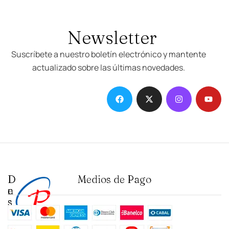
Newsletter
Suscríbete a nuestro boletín electrónico y mantente
actualizado sobre las últimas novedades.
D
I
Medios de Pago
e
n
s
s
t
t
a
i