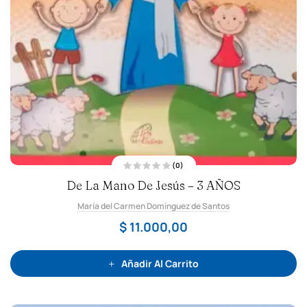
(0)
V
De La Mano De Jesús – 3 AÑOS
a
l
o
María del Carmen Domínguez de Santos
r
a
d
$
11.000,00
o
c
o
n
0
Añadir Al Carrito
d
e
5