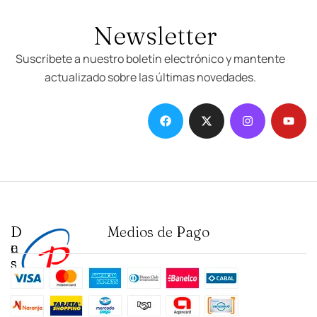
Newsletter
Suscríbete a nuestro boletín electrónico y mantente
actualizado sobre las últimas novedades.
D
I
Medios de Pago
e
n
s
s
t
t
a
i
c
t