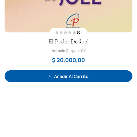
(0)
V
El Poder De Joel
a
l
o
Antonio Gargallo Gil
r
a
d
$
20.000,00
o
c
o
n
0
Añadir Al Carrito
d
e
5