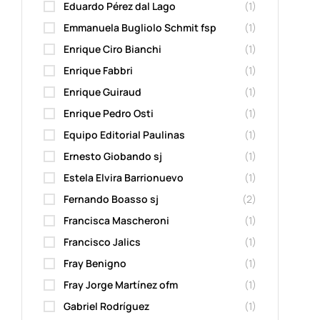
Eduardo Pérez dal Lago
(1)
Emmanuela Bugliolo Schmit fsp
(1)
Enrique Ciro Bianchi
(1)
Enrique Fabbri
(1)
Enrique Guiraud
(1)
Enrique Pedro Osti
(1)
Equipo Editorial Paulinas
(1)
Ernesto Giobando sj
(1)
Estela Elvira Barrionuevo
(1)
Fernando Boasso sj
(2)
Francisca Mascheroni
(1)
Francisco Jalics
(1)
Fray Benigno
(1)
Fray Jorge Martínez ofm
(1)
Gabriel Rodríguez
(1)