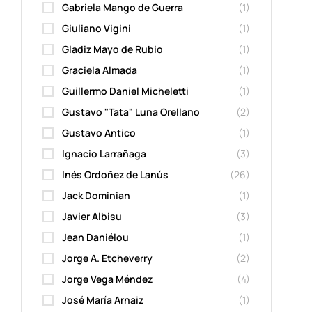
Gabriela Mango de Guerra
(1)
Giuliano Vigini
(1)
Gladiz Mayo de Rubio
(1)
Graciela Almada
(1)
Guillermo Daniel Micheletti
(1)
Gustavo "Tata" Luna Orellano
(2)
Gustavo Antico
(1)
Ignacio Larrañaga
(3)
Inés Ordoñez de Lanús
(26)
Jack Dominian
(1)
Javier Albisu
(3)
Jean Daniélou
(1)
Jorge A. Etcheverry
(2)
Jorge Vega Méndez
(4)
José María Arnaiz
(1)