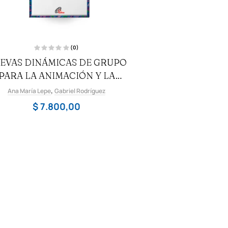
(0)
V
EVAS DINÁMICAS DE GRUPO
a
l
PARA LA ANIMACIÓN Y LA
o
r
a
PARTICIPACIÓN
,
Ana María Lepe
d
Gabriel Rodríguez
o
c
$
7.800,00
o
n
0
d
e
5