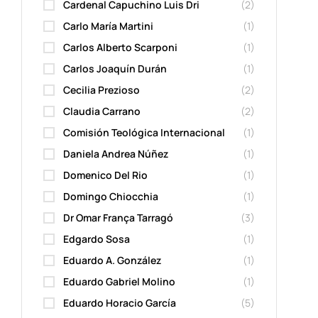
Cardenal Capuchino Luis Dri
(2)
Carlo María Martini
(1)
Carlos Alberto Scarponi
(1)
Carlos Joaquín Durán
(1)
Cecilia Prezioso
(2)
Claudia Carrano
(2)
Comisión Teológica Internacional
(1)
Daniela Andrea Núñez
(1)
Domenico Del Rio
(1)
Domingo Chiocchia
(1)
Dr Omar França Tarragó
(3)
Edgardo Sosa
(1)
Eduardo A. González
(1)
Eduardo Gabriel Molino
(1)
Eduardo Horacio García
(5)