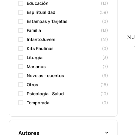
Educación
(13)
Espiritualidad
(59)
Estampas y Tarjetas
(0)
Familia
(13)
NU
InfantoJuvenil
(41)
Kits Paulinas
(0)
Liturgia
(3)
Marianos
(7)
Novelas - cuentos
(9)
Otros
(16)
Psicología - Salud
(10)
Temporada
(0)
Autores