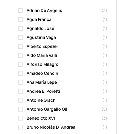
Adrián De Angelis
(3)
Ágda França
(1)
Agnaldo José
(1)
Agustina Vega
(1)
Alberto Espezel
(1)
Aldo María Valli
(1)
Alfonso Milagro
(1)
Amadeo Cencini
(1)
Ana María Lepe
(1)
Andrea E. Poretti
(1)
Antoine Grach
(1)
Antonio Gargallo Gil
(5)
Benedicto XVI
(3)
Bruno Nicolás D´Andrea
(1)