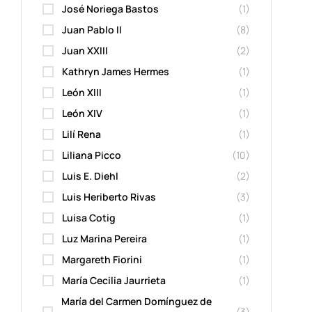
José Noriega Bastos
(1)
Juan Pablo II
(8)
Juan XXIII
(2)
Kathryn James Hermes
(1)
León XIII
(1)
León XIV
(1)
Lilí Rena
(1)
Liliana Picco
(10)
Luis E. Diehl
(2)
Luis Heriberto Rivas
(3)
Luisa Cotig
(1)
Luz Marina Pereira
(1)
Margareth Fiorini
(1)
María Cecilia Jaurrieta
(1)
María del Carmen Domínguez de
(3)