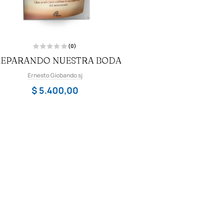
(0)
V
EPARANDO NUESTRA BODA
a
l
o
Ernesto Giobando sj
r
a
d
$
5.400,00
o
c
o
n
0
d
e
5