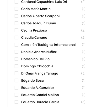
Cardenal Capuchino Luis Dri
(2)
Carlo María Martini
(1)
Carlos Alberto Scarponi
(1)
Carlos Joaquín Durán
(1)
Cecilia Prezioso
(2)
Claudia Carrano
(2)
Comisión Teológica Internacional
(1)
Daniela Andrea Núñez
(1)
Domenico Del Rio
(1)
Domingo Chiocchia
(1)
Dr Omar França Tarragó
(3)
Edgardo Sosa
(1)
Eduardo A. González
(1)
Eduardo Gabriel Molino
(1)
Eduardo Horacio García
(5)