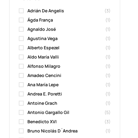
Adrián De Angelis
(3)
Ágda França
(1)
Agnaldo José
(1)
Agustina Vega
(1)
Alberto Espezel
(1)
Aldo María Valli
(1)
Alfonso Milagro
(1)
Amadeo Cencini
(1)
Ana María Lepe
(1)
Andrea E. Poretti
(1)
Antoine Grach
(1)
Antonio Gargallo Gil
(5)
Benedicto XVI
(3)
Bruno Nicolás D´Andrea
(1)