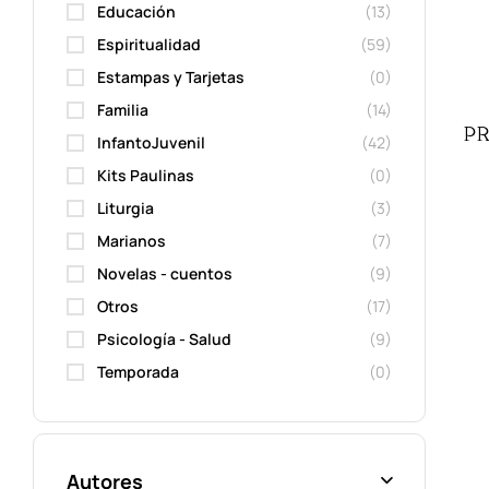
Educación
(13)
Espiritualidad
(59)
Estampas y Tarjetas
(0)
Familia
(14)
PR
InfantoJuvenil
(42)
Kits Paulinas
(0)
Liturgia
(3)
Marianos
(7)
Novelas - cuentos
(9)
Otros
(17)
Psicología - Salud
(9)
Temporada
(0)
Autores