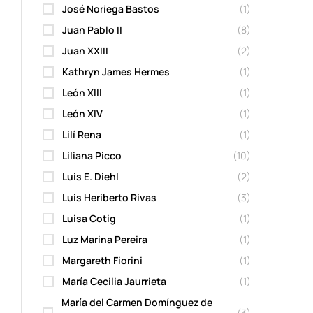
José Noriega Bastos
(1)
Juan Pablo II
(8)
Juan XXIII
(2)
Kathryn James Hermes
(1)
León XIII
(1)
León XIV
(1)
Lilí Rena
(1)
Liliana Picco
(10)
Luis E. Diehl
(2)
Luis Heriberto Rivas
(3)
Luisa Cotig
(1)
Luz Marina Pereira
(1)
Margareth Fiorini
(1)
María Cecilia Jaurrieta
(1)
María del Carmen Domínguez de
(3)