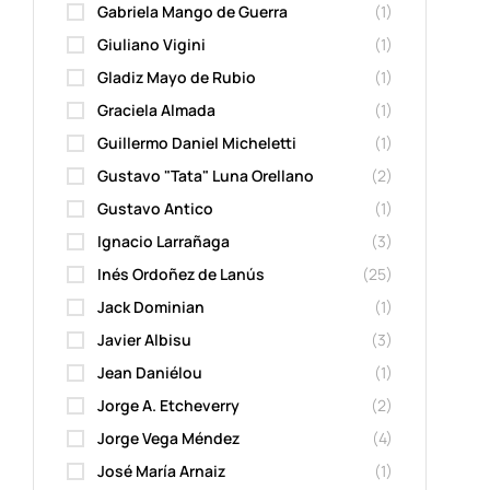
Gabriela Mango de Guerra
(1)
Giuliano Vigini
(1)
Gladiz Mayo de Rubio
(1)
Graciela Almada
(1)
Guillermo Daniel Micheletti
(1)
Gustavo "Tata" Luna Orellano
(2)
Gustavo Antico
(1)
Ignacio Larrañaga
(3)
Inés Ordoñez de Lanús
(25)
Jack Dominian
(1)
Javier Albisu
(3)
Jean Daniélou
(1)
Jorge A. Etcheverry
(2)
Jorge Vega Méndez
(4)
José María Arnaiz
(1)