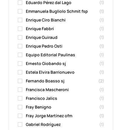
Eduardo Pérez dal Lago
(1)
Emmanuela Bugliolo Schmit fsp
(1)
Enrique Ciro Bianchi
(1)
Enrique Fabbri
(1)
Enrique Guiraud
(1)
Enrique Pedro Osti
(1)
Equipo Editorial Paulinas
(1)
Ernesto Giobando sj
(1)
Estela Elvira Barrionuevo
(1)
Fernando Boasso sj
(2)
Francisca Mascheroni
(1)
Francisco Jalics
(1)
Fray Benigno
(1)
Fray Jorge Martínez ofm
(1)
Gabriel Rodríguez
(1)